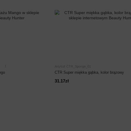
1
Artykuł: CTR_Sponge_01
ngo
CTR Super miękka gąbka, kolor brązowy
31.17zł