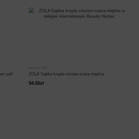
Artykuł: SP2
er soft
ZOLA Gąbka kropla różowo-szara miękka
54.55zł