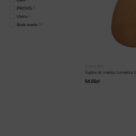
Okis
1
PROVG
1
Unico
10
Brak marki
Artykuł: SP5
Gąbka do makija żumiękka 
54.55zł