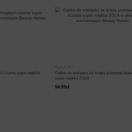
1
Artykuł: SP4
ch czarna super miękka
Gąbka do makijażu ze ściętą podstawą biało
super miękka ZOLA
54.55zł