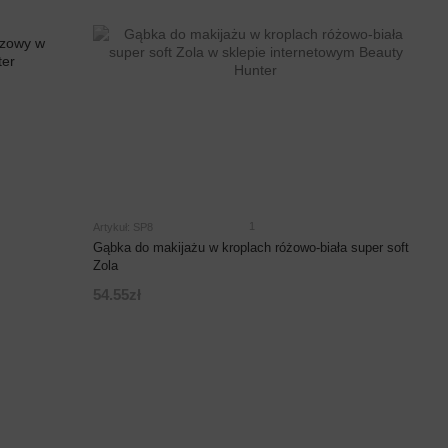
1
Artykuł: SP8
Gąbka do makijażu w kroplach różowo-biała super soft
Zola
54.55zł