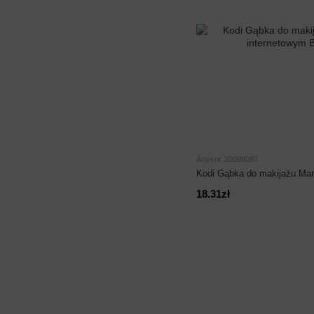
Artykuł: 20098087
Kodi Gąbka do makijażu Ma
18.31zł