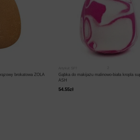
2
Artykuł: SP7
brązowy brokatowa ZOLA
Gąbka do makijażu malinowo-biała kropla sup
ASH
54.55zł