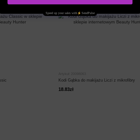
Artykuł: 20098063
ssic
Kodi Gąbka do makijażu Liczi z mikrofibry
18.83zł