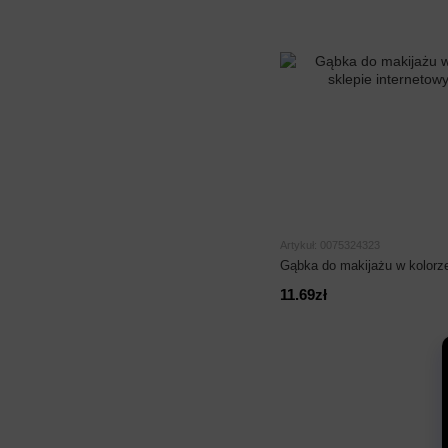
Artykuł: 0075324323
Gąbka do makijażu w kolorz
11.69zł