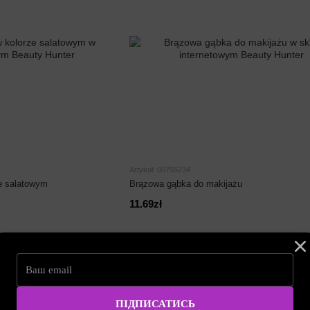
Artykuł: 00755234
e salatowym
Brązowa gąbka do makijażu
11.69zł