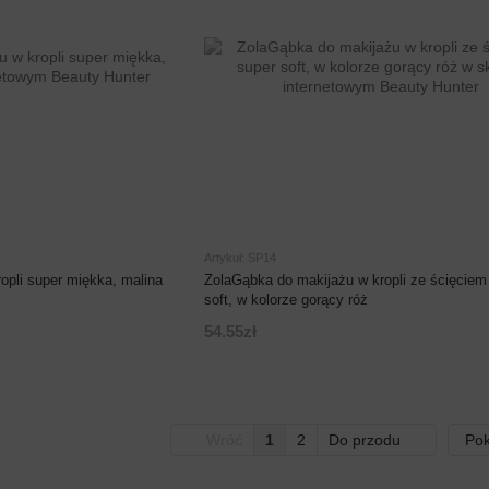
Artykuł: SP14
opli super miękka, malina
ZolaGąbka do makijażu w kropli ze ścięciem
soft, w kolorze gorący róż
54.55zł
Wróć
1
2
Do przodu
Pok