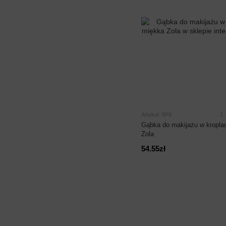
1
Artykuł: SP9
Gąbka do makijażu w kropla
Zola
54.55zł