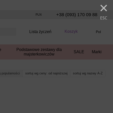
×
+38 (093) 170 09 88
PLN
ESC
Koszyk
Lista życzeń
Pol
e
Podstawowe zestawy dla
SALE
Marki
majsterkowiczów
g popularności
sortuj wg ceny: od najniższej
sortuj wg nazwy A-Z