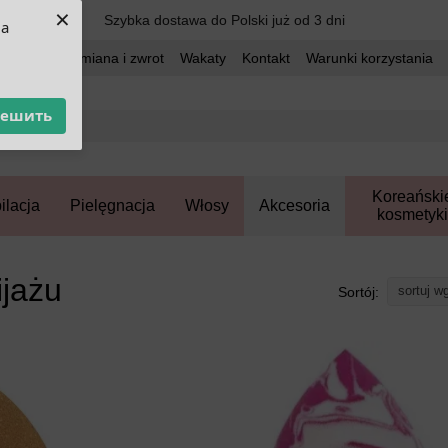
×
Szybka dostawa do Polski już od 3 dni
ua
dostawa
Wymiana i zwrot
Wakaty
Kontakt
Warunki korzystania
решить
Koreański
ilacja
Pielęgnacja
Włosy
Akcesoria
kosmetyki
ijażu
sortuj w
Sortój: