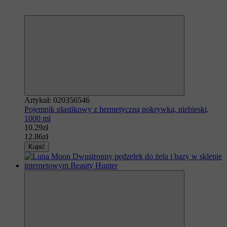
Polecamy
−20%
Artykuł: 020356546
Pojemnik plastikowy z hermetyczną pokrywką, niebieski,
1000 ml
10.29zł
12.86zł
Kupić