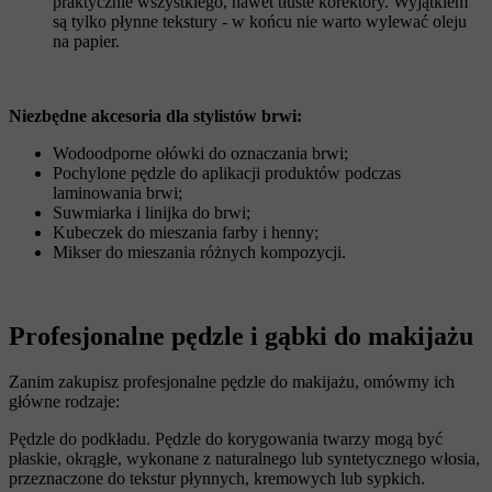
praktycznie wszystkiego, nawet tłuste korektory. Wyjątkiem
są tylko płynne tekstury - w końcu nie warto wylewać oleju
na papier.
Niezbędne akcesoria dla stylistów brwi:
Wodoodporne ołówki do oznaczania brwi;
Pochylone pędzle do aplikacji produktów podczas
laminowania brwi;
Suwmiarka i linijka do brwi;
Kubeczek do mieszania farby i henny;
Mikser do mieszania różnych kompozycji.
Profesjonalne pędzle i gąbki do makijażu
Zanim zakupisz profesjonalne pędzle do makijażu, omówmy ich
główne rodzaje:
Pędzle do podkładu. Pędzle do korygowania twarzy mogą być
płaskie, okrągłe, wykonane z naturalnego lub syntetycznego włosia,
przeznaczone do tekstur płynnych, kremowych lub sypkich.