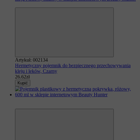
Polecamy
Artykuł: 002134
Hermetyczny pojemnik do bezpiecznego przechowywania
kleju i leków, Czarny
26.62zł
Kupić
Polecamy
−20%