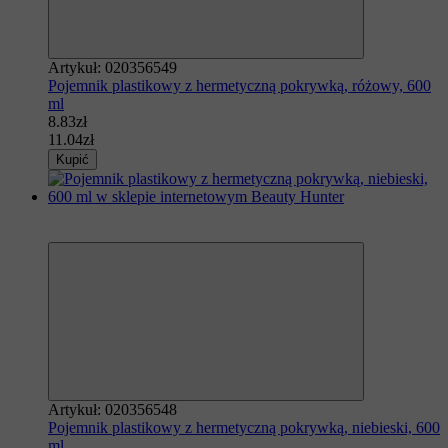
Artykuł: 020356549
Pojemnik plastikowy z hermetyczną pokrywką, różowy, 600
ml
8.83zł
11.04zł
Kupić
Polecamy
−20%
Artykuł: 020356548
Pojemnik plastikowy z hermetyczną pokrywką, niebieski, 600
ml