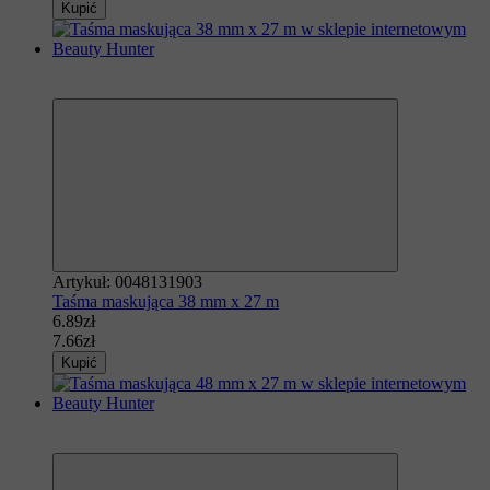
Kupić
Polecamy
−10%
Artykuł: 0048131903
Taśma maskująca 38 mm x 27 m
6.89zł
7.66zł
Kupić
Polecamy
−10%