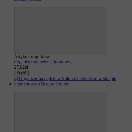
Polecamy
Artykuł: orgn-koral
Organizer na pędzle, koralowy
27.92zł
Kupić
Polecamy