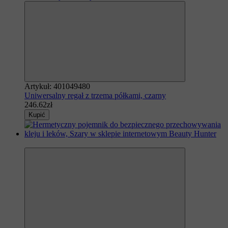
Artykuł: 401049480
Uniwersalny regał z trzema półkami, czarny
246.62zł
Kupić
Polecamy