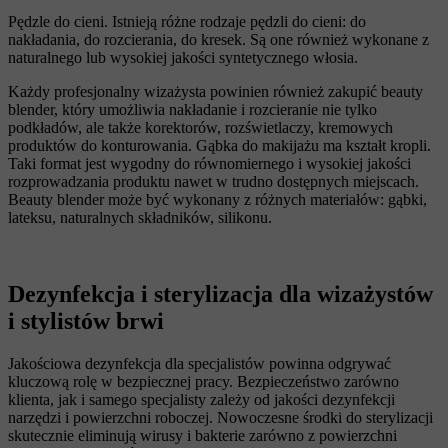
Pędzle do cieni. Istnieją różne rodzaje pędzli do cieni: do
nakładania, do rozcierania, do kresek. Są one również wykonane z
naturalnego lub wysokiej jakości syntetycznego włosia.
Każdy profesjonalny wizażysta powinien również zakupić beauty
blender, który umożliwia nakładanie i rozcieranie nie tylko
podkładów, ale także korektorów, rozświetlaczy, kremowych
produktów do konturowania. Gąbka do makijażu ma kształt kropli.
Taki format jest wygodny do równomiernego i wysokiej jakości
rozprowadzania produktu nawet w trudno dostępnych miejscach.
Beauty blender może być wykonany z różnych materiałów: gąbki,
lateksu, naturalnych składników, silikonu.
Dezynfekcja i sterylizacja dla wizażystów
i stylistów brwi
Jakościowa dezynfekcja dla specjalistów powinna odgrywać
kluczową rolę w bezpiecznej pracy. Bezpieczeństwo zarówno
klienta, jak i samego specjalisty zależy od jakości dezynfekcji
narzędzi i powierzchni roboczej. Nowoczesne środki do sterylizacji
skutecznie eliminują wirusy i bakterie zarówno z powierzchni