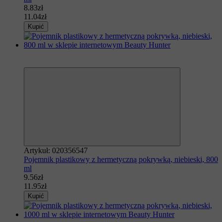
8.83zł
11.04zł
Kupić
Polecamy
−20%
Artykuł: 020356547
Pojemnik plastikowy z hermetyczną pokrywką, niebieski, 800
ml
9.56zł
11.95zł
Kupić