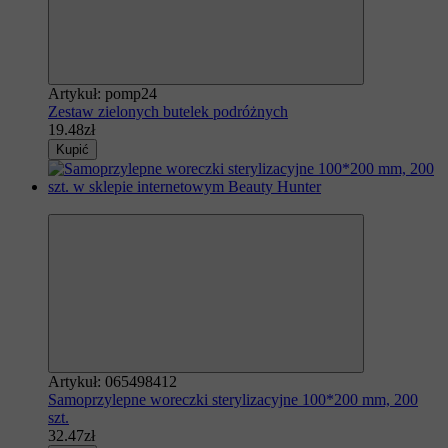
Artykuł: pomp24
Zestaw zielonych butelek podróżnych
19.48zł
Kupić
Polecamy
Artykuł: 065498412
Samoprzylepne woreczki sterylizacyjne 100*200 mm, 200
szt.
32.47zł