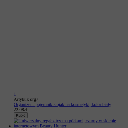
1
Artykuł: org7
Organizer - pojemnik-stojak na kosmetyki, kolor biały
22.08zł
Kupić