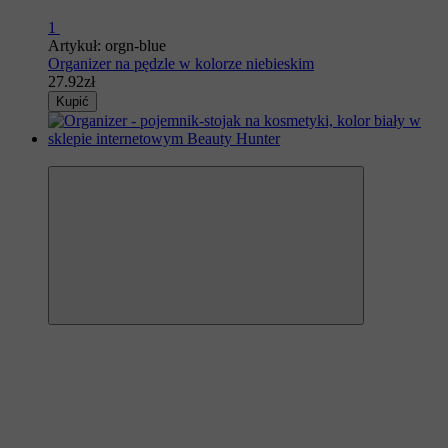
1
Artykuł: orgn-blue
Organizer na pędzle w kolorze niebieskim
27.92zł
Kupić
Polecamy