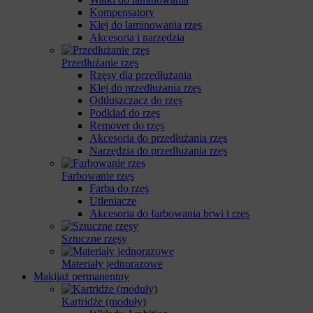
Kompensatory
Klej do laminowania rzęs
Akcesoria i narzędzia
Przedłużanie rzęs
Rzęsy dla przedłużania
Klej do przedłużania rzęs
Odtłuszczacz do rzęs
Podkład do rzęs
Remover do rzęs
Akcesoria do przedłużania rzęs
Narzędzia do przedłużania rzęs
Farbowanie rzęs
Farba do rzęs
Utleniacze
Akcesoria do farbowania brwi i rzęs
Sztuczne rzęsy
Materiały jednorazowe
Makijaż permanentny
Kartridże (moduły)