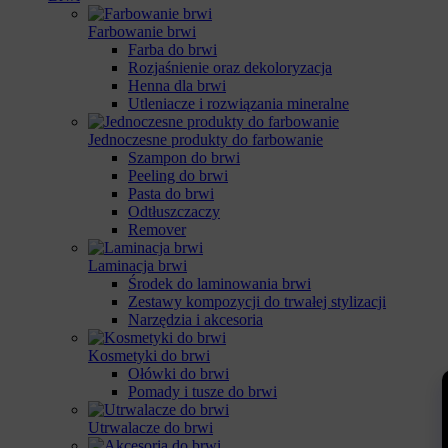
Farbowanie brwi
Farba do brwi
Rozjaśnienie oraz dekoloryzacja
Henna dla brwi
Utleniacze i rozwiązania mineralne
Jednoczesne produkty do farbowanie
Szampon do brwi
Peeling do brwi
Pasta do brwi
Odtłuszczaczy
Remover
Laminacja brwi
Środek do laminowania brwi
Zestawy kompozycji do trwałej stylizacji
Narzędzia i akcesoria
Kosmetyki do brwi
Ołówki do brwi
Pomady i tusze do brwi
Utrwalacze do brwi