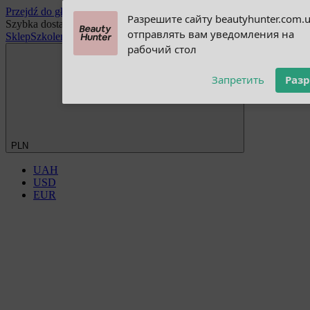
Przejdź do głównej treści
Subscribe to our
Разрешите сайту beautyhunter.com.
Szybka dostawa do Polski już od 3 dni
notifications!
отправлять вам уведомления на
Sklep
Szkolenia
Blog
Discount Club
Hurtowy
Płatność i dostawa
Wymian
To enable permission prompts, click
рабочий стол
on the notification icon
Запретить
Раз
PLN
UAH
USD
EUR