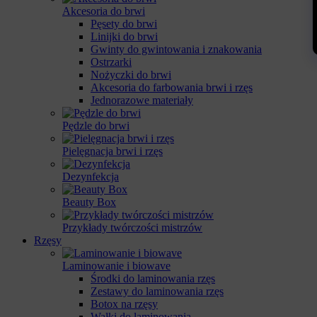
Akcesoria do brwi
Pęsety do brwi
Linijki do brwi
Gwinty do gwintowania i znakowania
Ostrzarki
Nożyczki do brwi
Akcesoria do farbowania brwi i rzęs
Jednorazowe materiały
Pędzle do brwi
Pielęgnacja brwi i rzęs
Dezynfekcja
Beauty Box
Przykłady twórczości mistrzów
Rzęsy
Laminowanie i biowave
Środki do laminowania rzęs
Zestawy do laminowania rzęs
Botox na rzęsy
Wałki do laminowania