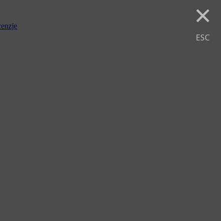
×
enzje
ESC