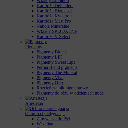
Wkłady Ambition
Kartridże Defenderr
Kartridże Biomaser
Kartridże Kwadron
Kartridże Mast Pro
Naboje Mineralne
Wkłady SPECJALNE
Kartridże V-Select
Pigmenty
Pigmenty Biotek
Pigmenty LIK
Pigmenty Sweet Lips
Perma Blend pigments
Pigmenty The Mineral
Pigmenty Viva
Pigmenty Orex
Rozcieńczalnik pigmentowy
Pigmenty do różu w odcieniach nude
Anestezja
Ochrona i pielęgnacja
Zmywacze do PM
Wazelina