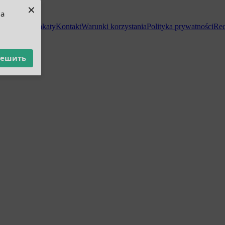
×
ua
a i zwrot
Wakaty
Kontakt
Warunki korzystania
Polityka prywatności
Rec
решить