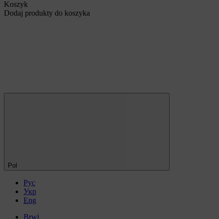
Koszyk
Dodaj produkty do koszyka
Pol
Рус
Укр
Eng
Brwi