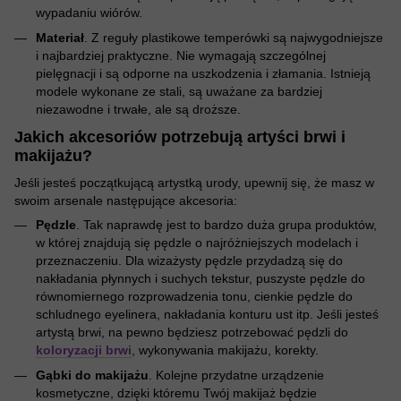
wypadaniu wiórów.
Materiał
. Z reguły plastikowe temperówki są najwygodniejsze
i najbardziej praktyczne. Nie wymagają szczególnej
pielęgnacji i są odporne na uszkodzenia i złamania. Istnieją
modele wykonane ze stali, są uważane za bardziej
niezawodne i trwałe, ale są droższe.
Jakich akcesoriów potrzebują artyści brwi i
makijażu?
Jeśli jesteś początkującą artystką urody, upewnij się, że masz w
swoim arsenale następujące akcesoria:
Pędzle
. Tak naprawdę jest to bardzo duża grupa produktów,
w której znajdują się pędzle o najróżniejszych modelach i
przeznaczeniu. Dla wizażysty pędzle przydadzą się do
nakładania płynnych i suchych tekstur, puszyste pędzle do
równomiernego rozprowadzenia tonu, cienkie pędzle do
schludnego eyelinera, nakładania konturu ust itp. Jeśli jesteś
artystą brwi, na pewno będziesz potrzebować pędzli do
koloryzacji brwi
, wykonywania makijażu, korekty.
Gąbki do makijażu
. Kolejne przydatne urządzenie
kosmetyczne, dzięki któremu Twój makijaż będzie