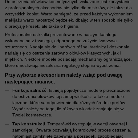
Do ostrzenia ołówków kosmetycznych wskazane jest korzystanie
z profesjonalnych akcesoriów nie tylko dla mistrzów, ale także dla
wszystkich kobiet. Warto pamiętać, że przed każdym wykonaniem
makijażu warto naostrzyć pędzelek, dbając w ten sposób nie tylko
o precyzję kresek, ale także o higienę.
Profesjonalne ostrzałki prezentowane w naszym katalogu
wykonane są z trwałego, odpornego na zużycie tworzywa
sztucznego. Nadają się do linerów o różnej średnicy i doskonale
nadają się do ostrzenia zarówno ołówków klasycznych, jak i
miękkich. Niektóre modele posiadają mechanizmy ograniczające,
które umożliwiają niezależną regulację stopnia wyostrzenia.
Przy wyborze akcesorium należy wziąć pod uwagę
następujące niuanse:
Funkcjonalność
. Istnieją pojedyncze modele przeznaczone
do ostrzenia ołówków tej samej wielkości, a także modele
łączone, które są odpowiednie dla różnych średnic prętów.
Wybór zależy od tego, ile różnych wkładek znajduje się w
Twojej kosmetyczce.
Typ konstrukcji
. Temperówki występują w wersji otwartej i
zamkniętej. Otwarte pozwalają kontrolować proces ostrzenia,
natomiast zamknięte zapewniają porządek, zapobiegając