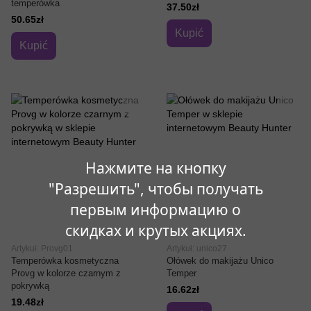
temperówka
37.50zł
50.65zł
Kupić
Kupić
Нажмите на кнопку
"Разрешить", чтобы получать
первым информацию о
скидках и крутых акциях.
Artykuł: Provg01
Artykuł: unico27
Temperówka kosmetyczna
Ołówek do makijażu Unico
Provg w kolorze czarnym z
Temper
pokrywką
16.62zł
19.48zł