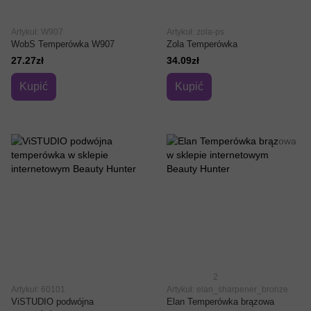
Artykuł: W907
Artykuł: zola-ps
WobS Temperówka W907
Zola Temperówka
27.27zł
34.09zł
Kupić
Kupić
2
Artykuł: 60101
Artykuł: elan_sharpener_bronze
ViSTUDIO podwójna
Elan Temperówka brązowa