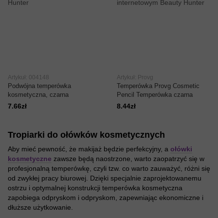
Artykuł: 004148
Artykuł: Provg
Podwójna temperówka
Temperówka Provg Cosmetic
kosmetyczna, czarna
Pencil Temperówka czarna
7.66zł
8.44zł
Tropiarki do ołówków kosmetycznych
Aby mieć pewność, że makijaż będzie perfekcyjny, a
ołówki
kosmetyczne
zawsze będą naostrzone, warto zaopatrzyć się w
profesjonalną temperówkę, czyli tzw. co warto zauważyć, różni się
od zwykłej pracy biurowej. Dzięki specjalnie zaprojektowanemu
ostrzu i optymalnej konstrukcji temperówka kosmetyczna
zapobiega odpryskom i odpryskom, zapewniając ekonomiczne i
dłuższe użytkowanie.