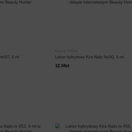
Artykuł: 979042
 №037, 6 ml
Lakier hybrydowy Kira Nails №042, 6 ml
12.34zł