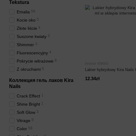
Tekstura
59
Emalia
5
Kocie oko
4
Złote liście
3
Suszone kwiaty
3
Shimmer
4
Fluorescencyjny
8
Pokrycie witrażowe
Artykuł: 439003
6
Z okruchami
Lakier hybrydowy Kira Nails 
12.34zł
Коллекция гель лаков Kira
Nails
1
Crack Effect
1
Shine Bright
3
Soft Glow
8
Vitrage
58
Color