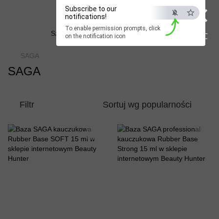
×
Beauty Hunter
Subscribe to our
notifications!
To enable permission prompts, click
Szybka dostawa do Polski już od 3 dni
ESC
on the notification icon
SAGA
SAGA
Filtr
Sortuj wg popularności