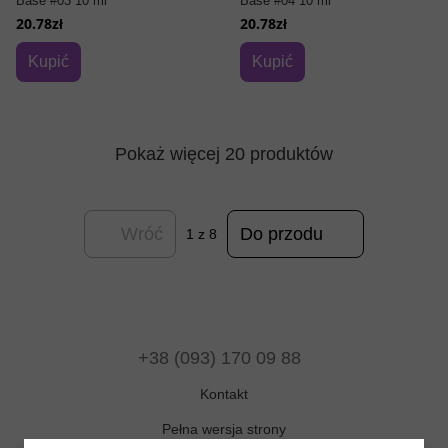
Base #03 10 ml
Base #04 10 ml
20.78zł
20.78zł
Kupić
Kupić
Pokaż więcej 20 produktów
Wróć
Do przodu
1
z 8
+38 (093) 170 09 88
Kontakt
Pełna wersja strony