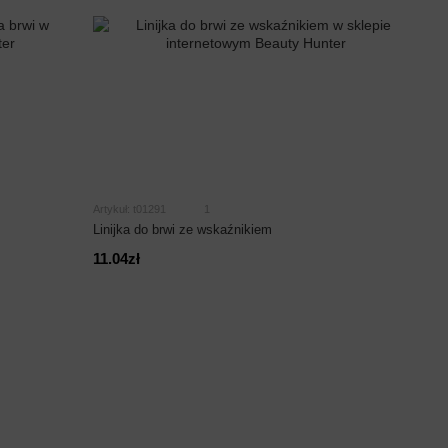
Artykuł: t01291
1
Linijka do brwi ze wskaźnikiem
11.04zł