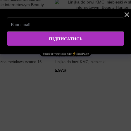
Artykuł: 010364
czna metalowa czarna 15
Linijka do brwi KMC, niebieski
5.97zł