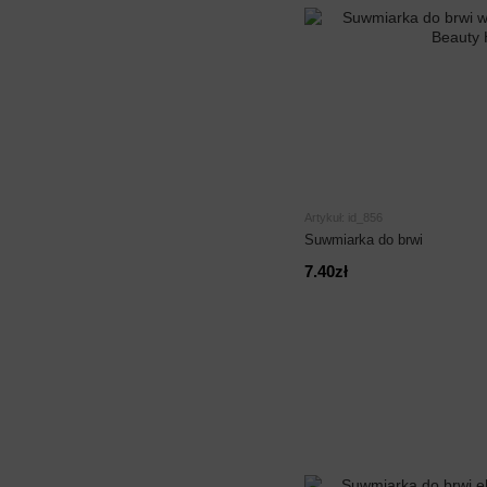
Artykuł: id_856
Suwmiarka do brwi
7.40zł