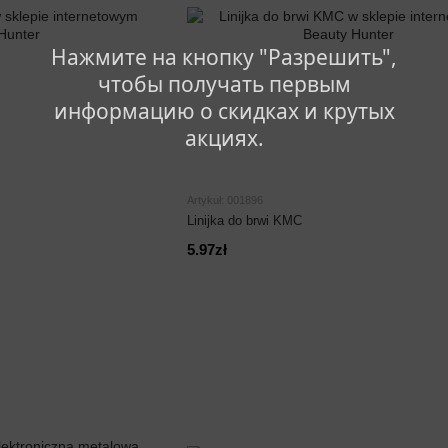
Нажмите на кнопку "Разрешить",
чтобы получать первым
информацию о скидках и крутых
акциях.
Artykuł: 001896
Linijka do brwi KMC
5.97zł