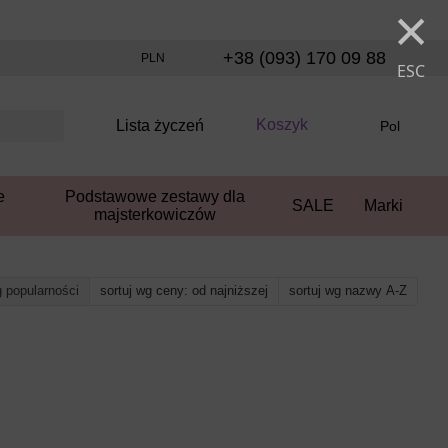
×
+38 (093) 170 09 88
PLN
ESC
Koszyk
Lista życzeń
Pol
e
Podstawowe zestawy dla
SALE
Marki
majsterkowiczów
g popularności
sortuj wg ceny: od najniższej
sortuj wg nazwy A-Z