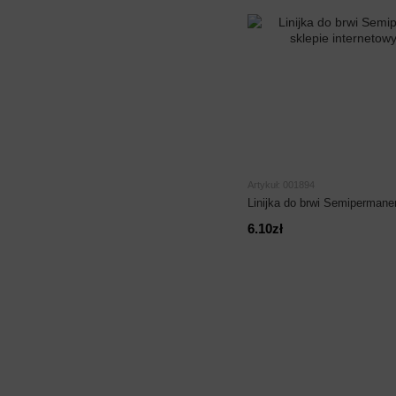
Artykuł: 001894
Linijka do brwi Semiperman
6.10zł