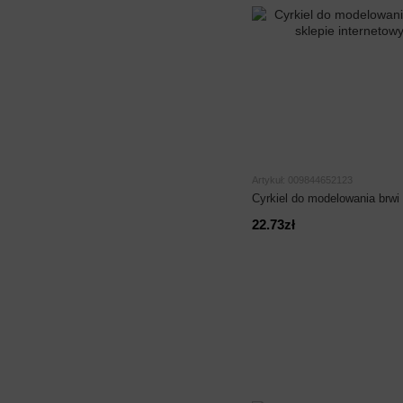
Artykuł: 009844652123
Cyrkiel do modelowania brwi
22.73zł