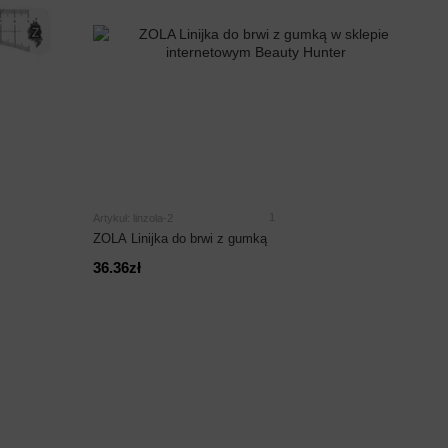
1
Artykuł: linzola-2
ZOLA Linijka do brwi z gumką
36.36zł