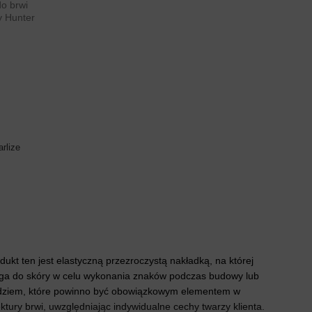
rlize
odukt ten jest elastyczną przezroczystą nakładką, na której
zylega do skóry w celu wykonania znaków podczas budowy lub
rzędziem, które powinno być obowiązkowym elementem w
ktury brwi, uwzględniając indywidualne cechy twarzy klienta.