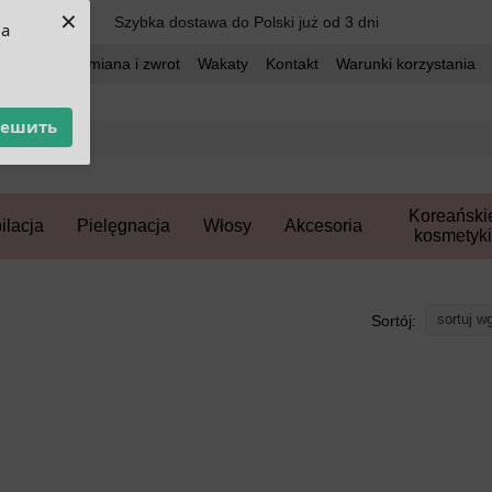
×
Szybka dostawa do Polski już od 3 dni
ua
dostawa
Wymiana i zwrot
Wakaty
Kontakt
Warunki korzystania
решить
Koreański
ilacja
Pielęgnacja
Włosy
Akcesoria
kosmetyki
sortuj w
Sortój: