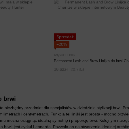
Sprzedaż
−20%
Artykuł: PLB060
Permanent Lash and Brow Linijka do brwi Cha
16.62zł
20.78zł
o brwi
to niezbędny przedmiot dla specjalistów w dziedzinie stylizacji brwi. Pr
milimetrach i centymetrach. Funkcja tej linijki jest prosta - mocno pr
czemu można osiągnąć idealną symetrię i proporcję brwi. Kolejnym na
 brwi, jest cyrkul Leonardo. Pozwala on na stworzenie idealnej archite