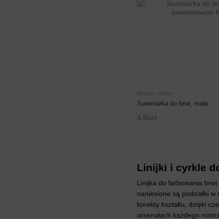
Artykuł: shtmini
Suwmiarka do brwi, mała
4.55zł
Linijki i cyrkle d
Linijka do farbowania brwi 
naniesione są podziałki w 
korekty kształtu, dzięki 
arsenałach każdego mistrza