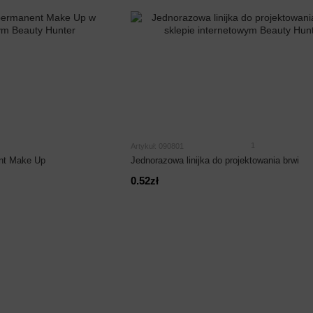
1
Artykuł: 090801
ent Make Up
Jednorazowa linijka do projektowania brwi
0.52zł