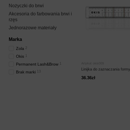
Nożyczki do brwi
Akcesoria do farbowania brwi i
rzęs
Jednorazowe materiały
Marka
2
Zola
1
Okis
1
Artykuł: okis009
Permanent Lash&Brow
Linijka do zaznaczania for
13
Brak marki
36.36zł