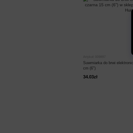
Artykuł: 009897
Suwmiarka do brwi elektroni
cm (6")
34.03zł