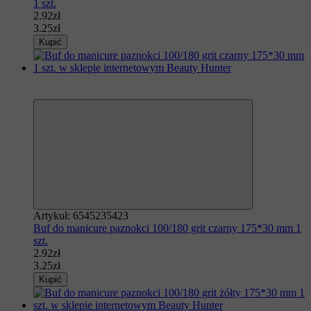
1 szt.
2.92zł
3.25zł
Kupić
Polecamy
−10%
Artykuł: 6545235423
Buf do manicure paznokci 100/180 grit czarny 175*30 mm 1
szt.
2.92zł
3.25zł
Kupić