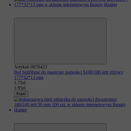
Polecamy
−10%
Artykuł: 0876423
Buf SuhShine do manicure paznokci S100/180 grit różowy
177*32*13 mm
1.75zł
1.95zł
Kupić
Polecamy
−10%