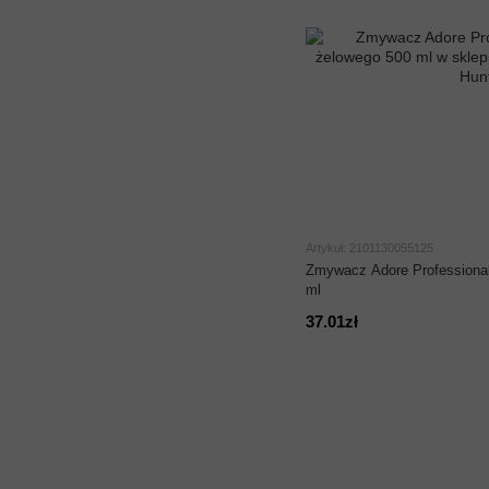
Artykuł: 2101130055125
Zmywacz Adore Professional
ml
37.01zł