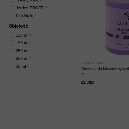
Trendy Nails
14
Jerden PROFF
1
Kira Nails
Objętość
1
125 ml
2
150 ml
2
250 ml
1
500 ml
Artykuł: RDNKA
1
35 ml
Zmywacz do lakierów hybryd
ml
23.38zł