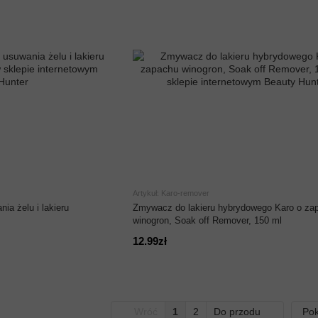
Artykuł: Karo-remover
ia żelu i lakieru
Zmywacz do lakieru hybrydowego Karo o za
winogron, Soak off Remover, 150 ml
12.99zł
Wróć
1
2
Do przodu
Pok