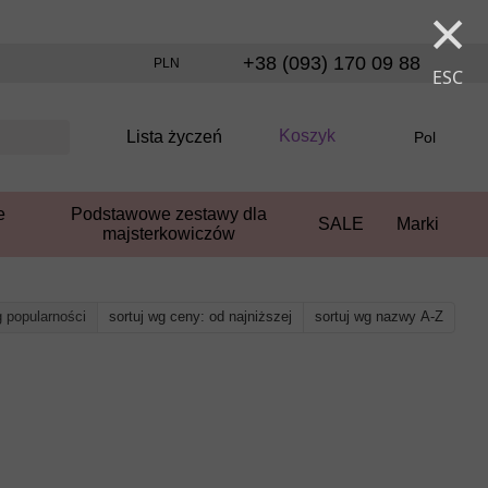
×
+38 (093) 170 09 88
PLN
ESC
Koszyk
Lista życzeń
Pol
e
Podstawowe zestawy dla
SALE
Marki
majsterkowiczów
g popularności
sortuj wg ceny: od najniższej
sortuj wg nazwy A-Z