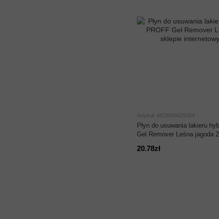
Artykuł: 4823085629364
Płyn do usuwania lakieru h
Gel Remover Leśna jagoda 2
20.78zł