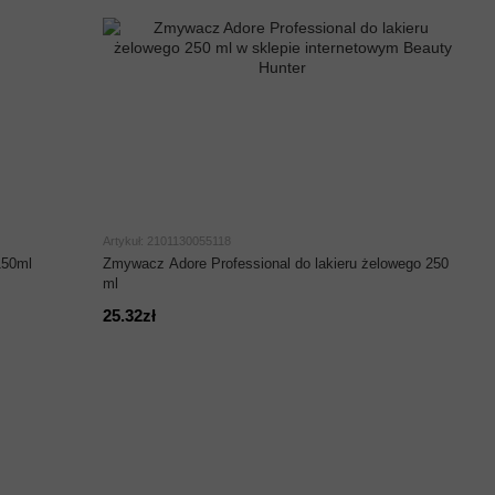
Artykuł: 2101130055118
150ml
Zmywacz Adore Professional do lakieru żelowego 250
ml
25.32zł