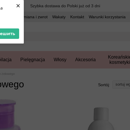
×
Szybka dostawa do Polski już od 3 dni
ua
dostawa
Wymiana i zwrot
Wakaty
Kontakt
Warunki korzystania
решить
Koreański
ilacja
Pielęgnacja
Włosy
Akcesoria
kosmetyki
u żelowego
lowego
sortuj w
Sortój: