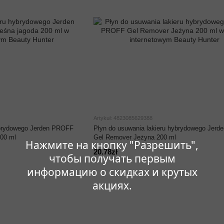
Artykuł: 4823085629388
ybrydowego Jerden PROFF
Płyn do usuwania lakieru hybrydowego Jer
00 ml
Gel Remover Jeżyna 200 ml
Нажмите на кнопку "Разрешить",
20.78zł
чтобы получать первым
информацию о скидках и крутых
акциях.