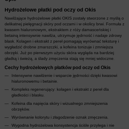
Hydrożelowe płatki pod oczy od Okis
Nawilżające hydrożelowe płatki OKIS zostały stworzone z myślą o
delikatnej pielęgnacji skóry pod oczami i w okolicy brwi. Formuła z
kwasem hialuronowym, ekstraktem z róży damasceńskiej i
betainą intensywnie nawilża, utrzymuje jędrność i nadaje zdrowy
blask. Kolagen i ekstrakt z pereł pomagają wyrównać teksturę i
wygładzić drobne zmarszczki, a kofeina tonizuje i zmniejsza
obrzęki. Już po pierwszym użyciu skóra wygląda na bardziej
gładką i świeżą, a ślady zmęczenia stają się mniej widoczne.
Cechy hydrożelowych płatków pod oczy od Okis
Intensywne nawilżenie i wsparcie jędrności dzięki kwasowi
hialuronowemu i betainie.
Kompleks regenerujący: kolagen i ekstrakt z pereł dla
gładkości i blasku.
Kofeina dla napięcia skóry i wizualnego zmniejszenia
obrzęków.
Wyrównanie kolorytu i złagodzenie oznak zmęczenia.
Wygodna hydrożelowa konsystencja ściśle przylega i nie