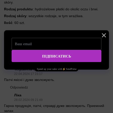
skóry.
Rodzaj produktu
: hydrożelowe płatki do okolic oczu i brwi.
Rodzaj skóry
: wszystkie rodzaje, w tym wrażliwa.
Ilość
: 60 szt.
Charakterystyka
Ilośc
60 szt
Opinie
2
Yelyzaveta Sydorenko
22.04.2024 17 23:17
Патчі якicнi i дуже зволожують.
Odpowiedz
Ліка
28.02.2024 09 21:49
Гарна продукція, патчі, справді дуже зволожують. Приемний
запах