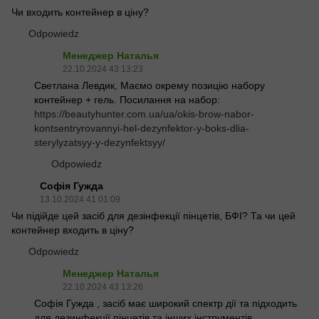
Чи входить контейнер в ціну?
Odpowiedz
Менеджер Наталья
22.10.2024 43 13:23
Светлана Левдик, Маємо окрему позицію набору
контейнер + гель. Посилання на набор:
https://beautyhunter.com.ua/ua/okis-brow-nabor-
kontsentryrovannyi-hel-dezynfektor-y-boks-dlia-
sterylyzatsyy-y-dezynfektsyy/
Odpowiedz
Софія Гужда
13.10.2024 41 01:09
Чи підійде цей засіб для дезінфекції пінцетів, БФІ? Та чи цей
контейнер входить в ціну?
Odpowiedz
Менеджер Наталья
22.10.2024 43 13:26
Софія Гужда , засіб має широкий спектр дії та підходить
для дезинфекції пінцетів та інших інструментів.