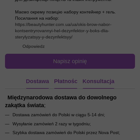
Маємо окрему позицію набору контейнер + гель.
Посилання на набор:
https://beautyhunter.com.ua/ua/okis-brow-nabor-
kontsentryrovannyi-hel-dezynfektor-y-boks-dlia-
sterylyzatsyy-y-dezynfektsyy/
Odpowiedz
Napisz opinię
Dostawa
Płatnośc
Konsultacja
Międzynarodowa dostawa do dowolnego
zakątka świata
;
Dostawa zamówień do Polski w ciągu 5-14 dni;
Wysyłanie zamówień 2 razy w tygodniu;
Szybka dostawa zamówień do Polski przez Nova Post;