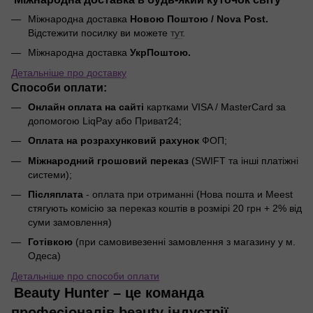
Міжнародна доставка
Новою Поштою / Nova Post.
Відстежити посилку ви можете
тут
.
Міжнародна доставка
УкрПоштою.
Детальніше про доставку
Способи оплати:
Онлайн оплата на сайті
картками VISA / MasterCard за
допомогою LiqPay або Приват24;
Оплата на розрахунковий рахунок
ФОП;
Міжнародний грошовий переказ
(SWIFT та інші платіжні
системи);
Післяплата
- оплата при отриманні (Нова пошта и Meest
стягують комісію за переказ коштів в розмірі 20 грн + 2% від
суми замовлення)
Готівкою
(при самовивезенні замовлення з магазину у м.
Одеса)
Детальніше про способи оплати
Beauty Hunter – це команда
професіоналів beauty індустрії.