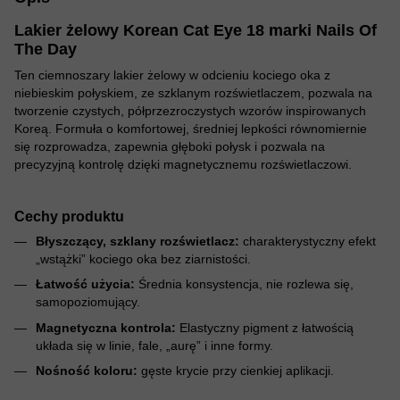
Lakier żelowy Korean Cat Eye 18 marki Nails Of
The Day
Ten ciemnoszary lakier żelowy w odcieniu kociego oka z
niebieskim połyskiem, ze szklanym rozświetlaczem, pozwala na
tworzenie czystych, półprzezroczystych wzorów inspirowanych
Koreą. Formuła o komfortowej, średniej lepkości równomiernie
się rozprowadza, zapewnia głęboki połysk i pozwala na
precyzyjną kontrolę dzięki magnetycznemu rozświetlaczowi.
Cechy produktu
Błyszczący, szklany rozświetlacz:
charakterystyczny efekt
„wstążki” kociego oka bez ziarnistości.
Łatwość użycia:
Średnia konsystencja, nie rozlewa się,
samopoziomujący.
Magnetyczna kontrola:
Elastyczny pigment z łatwością
układa się w linie, fale, „aurę” i inne formy.
Nośność koloru:
gęste krycie przy cienkiej aplikacji.