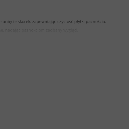
sunięcie skórek, zapewniając czystość płytki paznokcia.
zne, nadając paznokciom zadbany wygląd.
tającą na płytkę paznokcia, co sprzyja zdrowemu wzrostowi
o dostępnych miejsc wokół paznokcia, umożliwiając ich
odzeli, zapewniając gładkość skóry stóp.
acowania:
lnych paznokci i wrażliwej skóry. Polecane do precyzyjnej
egów manicure i pedicure, w tym do usuwania pterygium i
 modzeli na stopach.