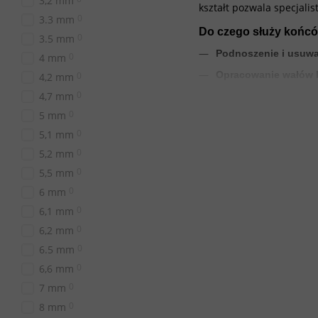
3,2 mm
kształt pozwala specjali
0
3.3 mm
Do czego służy końcó
0
3.5 mm
Podnoszenie i usuwa
0
4 mm
Opracowanie wałów 
0
4,2 mm
0
4,7 mm
Usuwanie pterygium
paznokci.
0
5 mm
0
5,1 mm
Otwieranie zatok i 
dokładne oczyszczeni
0
5,2 mm
Opracowanie pęknięć
0
5,5 mm
0
6 mm
Jaką gradację wybrać
0
6,1 mm
Wybór gradacji frezu "Kr
0
6,2 mm
Czerwone nacięcie (d
0
6.5 mm
pracy przy skórkach 
0
6,6 mm
Niebieskie nacięcie (
0
7 mm
opracowania zatok o
0
8 mm
Zielone nacięcie (gru