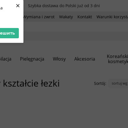
×
Szybka dostawa do Polski już od 3 dni
ua
 i dostawa
Wymiana i zwrot
Wakaty
Kontakt
Warunki korzyst
решить
Koreańsk
ilacja
Pielęgnacja
Włosy
Akcesoria
kosmetyk
kształcie łezki
Sortój:
sortuj wg