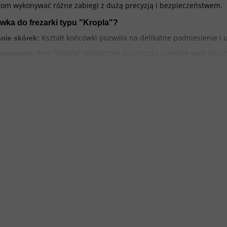
stom wykonywać różne zabiegi z dużą precyzją i bezpieczeństwem.
wka do frezarki typu "Kropla"?
Kształt końcówki pozwala na delikatne podniesienie i u
nie skórek:
Frez "Kropla" skutecznie oczyszcza i poleruje wały boc
bocznych:
Końcówka pomaga usunąć pterygium — cienką warstwę skóry naras
:
Frez zapewnia dostęp do trudn
opracowanie okolic wałów bocznych:
e.
W pedicure frez "Kropla" służy do usuwania pęknięć i m
 i modzeli:
 w końcówce "Kropla" do manicure i pedicure?
opla" zależy od konkretnego zadania i rodzaju powierzchni do opr
Odpowiednie do delikatnego opracowania natura
elikatna gradacja):
i wałach bocznych.
Uniwersalna opcja stosowana w większości zabi
średnia gradacja):
kołopaznokciowych.
Używane do usuwania zrogowaciałej skóry i
boziarnista gradacja):