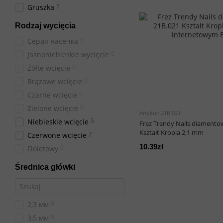
7
Gruszka
Rodzaj wycięcia
0
Серая насечка
0
Jasnoniebieskie wycięcie
0
Żółte wcięcie
0
Brązowe wcięcie
0
Czarne wcięcie
0
Zielone wcięcie
Artykuł: 21B.021
5
Niebieskie wcięcie
Frez Trendy Nails diamentow
Kształt Kropla 2,1 mm
2
Czerwone wcięcie
10.39zł
0
Fioletowy
Średnica główki
0
2,3 мм
0
3,5 мм