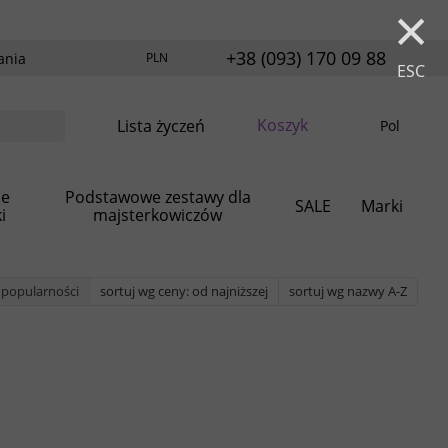
×
+38 (093) 170 09 88
ania
PLN
ESC
Koszyk
Lista życzeń
Pol
ie
Podstawowe zestawy dla
SALE
Marki
i
majsterkowiczów
 popularności
sortuj wg ceny: od najniższej
sortuj wg nazwy A-Z