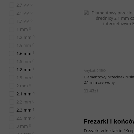
0
2,7 мм
0
2,1 мм
0
1,7 мм
0
1 mm
0
1.2 mm
0
1,5 mm
1
1.6 mm
0
1,6 mm
1
1.8 mm
Artykuł: 04590
Diamentowy przecinak Nisi
0
1,8 mm
2,1 mm czerwony
0
2 mm
11.43zł
4
2.1 mm
0
2,2 mm
1
2.3 mm
0
2.5 mm
Frezarki i końcó
0
3 mm
Frezarki w kształcie "Kr
0