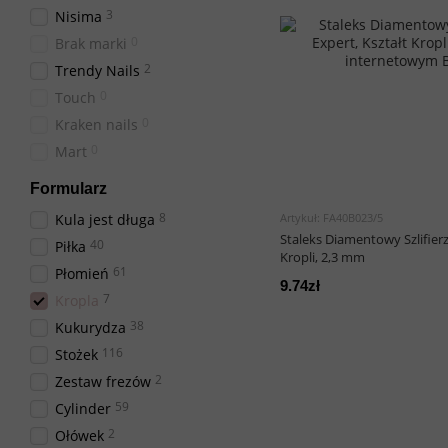
3
Nisima
0
Brak marki
2
Trendy Nails
0
Touch
0
Kraken nails
0
Mart
Formularz
8
Kula jest długa
Artykuł: FA40B023/5
Staleks Diamentowy Szlifierz,
40
Piłka
Kropli, 2,3 mm
61
Płomień
9.74zł
7
Kropla
38
Kukurydza
116
Stożek
2
Zestaw frezów
59
Cylinder
2
Ołówek