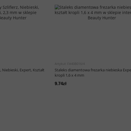
Artykuł: FA40B016/4
 Niebieski, Expert, Kształt
Staleks diamentowa frezarka niebieska Exper
kropli 1,6 х 4 mm
9.74zł