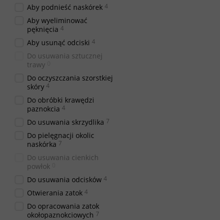
4
Aby podnieść naskórek
Aby wyeliminować
4
pęknięcia
4
Aby usunąć odciski
Do usuwania sztucznej
0
trawy
Do oczyszczania szorstkiej
4
skóry
Do obróbki krawędzi
4
paznokcia
7
Do usuwania skrzydlika
Do pielęgnacji okolic
7
naskórka
Do usuwania cienkich
0
powłok
4
Do usuwania odcisków
4
Otwierania zatok
Do opracowania zatok
7
okołopaznokciowych