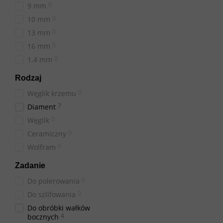
0
9 mm
Rodzaje frezów "Kropl
0
10 mm
Diamentowe końcówk
0
13 mm
Występują w kilku ty
0
16 mm
Posiada
Galwaniczne:
0
1.4 mm
Cechują si
Spiekane:
Rodzaj
Wykona
Monolityczne:
0
Węglik krzemu
Wybierając frez "Kropla"
7
Diament
Gdzie kupić frez "Kro
0
Węglik
W sklepie internetowym
0
Ceramiczny
możesz kupić końcówkę do
0
Wolfram
już teraz i zapewnij sob
Zadanie
0
Do polerowania
0
Do szlifowania
Do obróbki wałków
4
bocznych