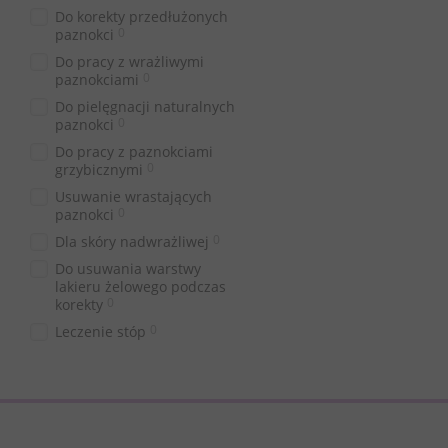
Do korekty przedłużonych
0
paznokci
Do pracy z wrażliwymi
0
paznokciami
Do pielęgnacji naturalnych
0
paznokci
Do pracy z paznokciami
0
grzybicznymi
Usuwanie wrastających
0
paznokci
0
Dla skóry nadwrażliwej
Do usuwania warstwy
lakieru żelowego podczas
0
korekty
0
Leczenie stóp