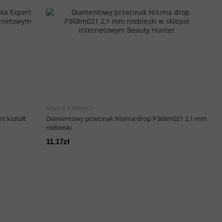
Artykuł: P368m021
t kształt
Diamentowy przecinak Nisima drop P368m021 2,1 mm
niebieski
11.17zł