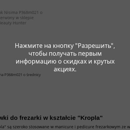
Нажмите на кнопку "Разрешить",
чтобы получать первым
информацию о скидках и крутых
акциях.
ma P368m021 o średnicy
wki do frezarki w kształcie "Kropla"
opla" są szeroko stosowane w manicure i pedicure frezarkowym ze 