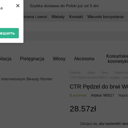
×
Szybka dostawa do Polski już od 3 dni
ua
dostawa
Wymiana i zwrot
Wakaty
Kontakt
Warunki korzystania
решить
Koreański
ilacja
Pielęgnacja
Włosy
Akcesoria
kosmetyki
Główna
Sklep
Brwi
Pędzle do
CTR Pędzel do brwi W0517, wygięty, cza
CTR Pędzel do brwi W0
В наличии
Artykuł: W0517
Napis
28.57zł
Zaloguj się
, aby wyświetlić sk
%