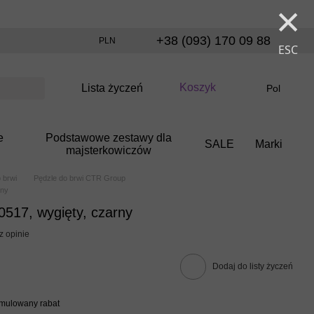
×
+38 (093) 170 09 88
PLN
ESC
Koszyk
Lista życzeń
Pol
e
Podstawowe zestawy dla
SALE
Marki
majsterkowiczów
 brwi
Pędzle do brwi CTR Group
rny
517, wygięty, czarny
z opinie
Dodaj do listy życzeń
umulowany rabat