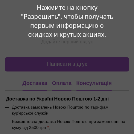
Нажмите на кнопку
"Разрешить", чтобы получать
первым информацию о
скидках и крутых акциях.
Додайте перший відгук
Написати відгук
Доставка
Оплата
Консультація
Доставка по Україні Новою Поштою 1-2 дні
Доставка замовлень Новою Поштою по тарифам
кур'єрської служби;
Безкоштовна доставка Новою Поштою при замовленні на
суму від 2500 грн
*
;