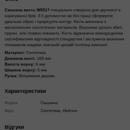
Скошена кисть W0517
спеціально створена для зручності в
коригуванні брів. З її допомогою ви без праці сформуєте
ідеальне обрис і прорісуете контур. Кисть виконана з
високоякісних синтетичних матеріалів. Ворсинки щільно збиті,
пружні, але плавно ковзають. Кисть відзначена міжнародними
сертифікатами відповідності стандартам і заслужила визнання
споживачів завдяки лояльній ціновій політиці компанії.
Матеріал:
Синтетика
Довжина кисті:
168 мм
Висота ворсу:
6 мм
Ширина ворсу:
5 мм
Ручка:
Витримане дерево
Характеристики
Форма
Скошена
Ворс
Синтетика, Нейлон
Відгуки