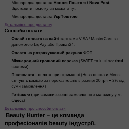
Міжнародна доставка
Новою Поштою / Nova Post.
Відстежити посилку ви можете
тут
.
Міжнародна доставка
УкрПоштою.
Детальніше про доставку
Способи оплати:
Онлайн оплата на сайті
картками VISA / MasterCard за
допомогою LiqPay або Приват24;
Оплата на розрахунковий рахунок
ФОП;
Міжнародний грошовий переказ
(SWIFT та інші платіжні
системи);
Післяплата
- оплата при отриманні (Нова пошта и Meest
стягують комісію за переказ коштів в розмірі 20 грн + 2% від
суми замовлення)
Готівкою
(при самовивезенні замовлення з магазину у м.
Одеса)
Детальніше про способи оплати
Beauty Hunter – це команда
професіоналів beauty індустрії.