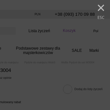
×
+38 (093) 170 09 88
PLN
ESC
Koszyk
Lista życzeń
Pol
e
Podstawowe zestawy dla
SALE
Marki
majsterkowiczów
zle do makijażu
Pędzle do makijażu WobS
WoBs Pędzel do ust W3004
W3004
sz opinie
Dodaj do listy życzeń
umulowany rabat