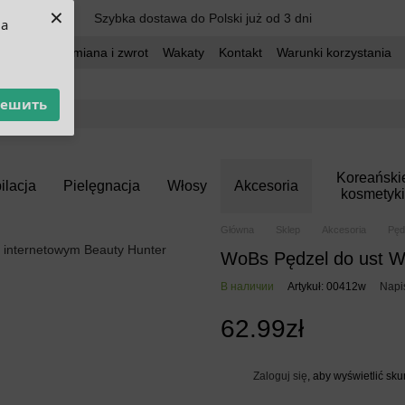
×
Szybka dostawa do Polski już od 3 dni
ua
dostawa
Wymiana i zwrot
Wakaty
Kontakt
Warunki korzystania
решить
Koreański
ilacja
Pielęgnacja
Włosy
Akcesoria
kosmetyki
Główna
Sklep
Akcesoria
Pęd
WoBs Pędzel do ust 
В наличии
Artykuł: 00412w
Napi
62.99zł
Zaloguj się
, aby wyświetlić sk
%