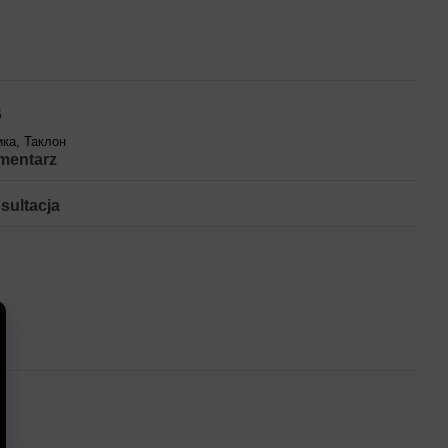
б
ика, Таклон
mentarz
sultacja