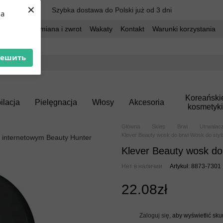
×
Szybka dostawa do Polski już od 3 dni
ua
dostawa
Wymiana i zwrot
Wakaty
Kontakt
Warunki korzystania
решить
Koreański
ilacja
Pielęgnacja
Włosy
Akcesoria
kosmetyki
Główna
Sklep
Brwi
Utrwalacz
Klever Beauty wosk do brwi Wosk do styliz
Klever Beauty wosk do 
Нет в наличии
Artykuł: 8873-7301
22.08zł
Zaloguj się
, aby wyświetlić sk
%