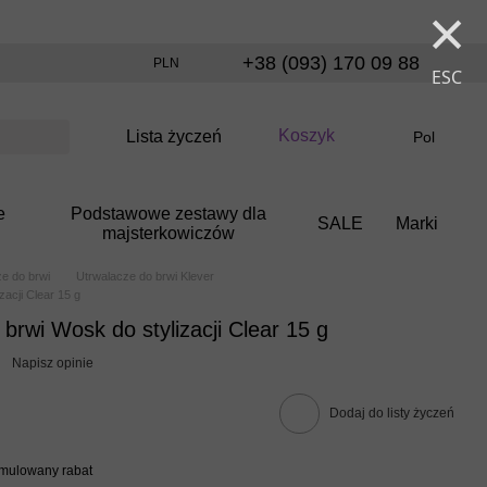
×
+38 (093) 170 09 88
PLN
ESC
Koszyk
Lista życzeń
Pol
e
Podstawowe zestawy dla
SALE
Marki
majsterkowiczów
e do brwi
Utrwalacze do brwi Klever
acji Clear 15 g
brwi Wosk do stylizacji Clear 15 g
Napisz opinie
Dodaj do listy życzeń
umulowany rabat