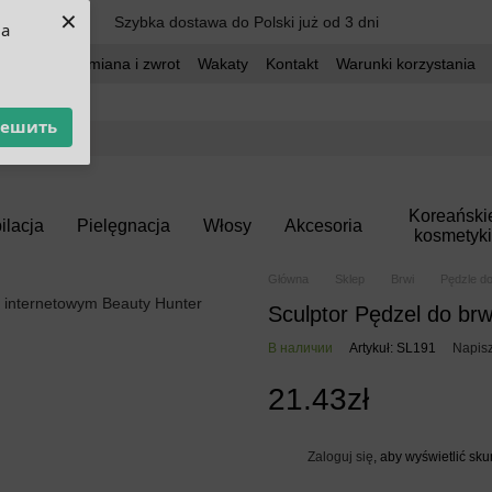
×
Szybka dostawa do Polski już od 3 dni
ua
dostawa
Wymiana i zwrot
Wakaty
Kontakt
Warunki korzystania
решить
Koreański
ilacja
Pielęgnacja
Włosy
Akcesoria
kosmetyki
Główna
Sklep
Brwi
Pędzle do
Sculptor Pędzel do brwi
В наличии
Artykuł: SL191
Napisz
21.43zł
Zaloguj się
, aby wyświetlić sk
%