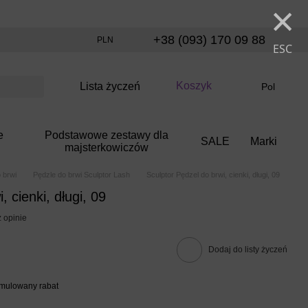
×
+38 (093) 170 09 88
PLN
ESC
Koszyk
Lista życzeń
Pol
e
Podstawowe zestawy dla
SALE
Marki
majsterkowiczów
 brwi
Pędzle do brwi Sculptor Lash
Sculptor Pędzel do brwi, cienki, długi, 09
, cienki, długi, 09
 opinie
Dodaj do listy życzeń
umulowany rabat