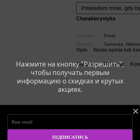
Powiadom mnie, gdy bę
Charakterystyka
Formularz
Prosty
Drzemka
Синтетика, Нейлон
Opis
Nowa opinia lub ko
Нажмите на кнопку "Разрешить",
Dostawa
Płatnośc
Kon
чтобы получать первым
информацию о скидках и крутых
акциях.