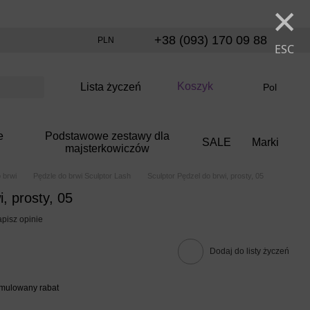
×
+38 (093) 170 09 88
PLN
ESC
Koszyk
Lista życzeń
Pol
e
Podstawowe zestawy dla
SALE
Marki
majsterkowiczów
 brwi
Pędzle do brwi Sculptor Lash
Sculptor Pędzel do brwi, prosty, 05
, prosty, 05
pisz opinie
Dodaj do listy życzeń
umulowany rabat