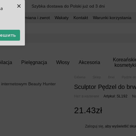
×
Szybka dostawa do Polski już od 3 dni
ua
dostawa
Wymiana i zwrot
Wakaty
Kontakt
Warunki korzystania
решить
Koreański
ilacja
Pielęgnacja
Włosy
Akcesoria
kosmetyki
Główna
Sklep
Brwi
Pędzle do
Sculptor Pędzel do brwi
Нет в наличии
Artykuł: SL192
Na
21.43zł
Zaloguj się
, aby wyświetlić sk
%