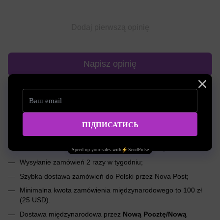
Dodaj pierwszą opinię
Napisz opinię
Dostawa
Płatnośc
Konsultacja
Międzynarodowa dostawa do dowolnego
zakątka świata
;
Dostawa zamówień do Polski w ciągu 5-14 dni;
Wysyłanie zamówień 2 razy w tygodniu;
Szybka dostawa zamówień do Polski przez Nova Post;
Minimalna kwota zamówienia międzynarodowego to 100 zł
(25 USD).
Dostawa międzynarodowa przez
Nową Pocztę/Nową