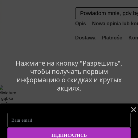
Powiadom mnie, gdy bę
Opis
Nowa opinia lub ko
Dostawa
Płatnośc
Kon
Нажмите на кнопку "Разрешить",
чтобы получать первым
информацию о скидках и крутых
акциях.