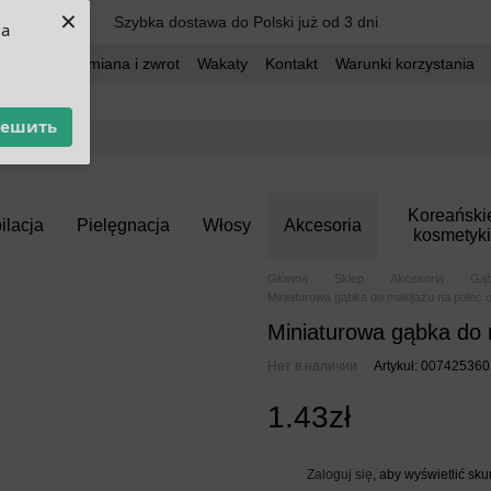
×
Szybka dostawa do Polski już od 3 dni
ua
dostawa
Wymiana i zwrot
Wakaty
Kontakt
Warunki korzystania
решить
Koreański
ilacja
Pielęgnacja
Włosy
Akcesoria
kosmetyki
Główna
Sklep
Akcesoria
Gąb
Miniaturowa gąbka do makijażu na palec 
Miniaturowa gąbka do 
Нет в наличии
Artykuł: 007425360
1.43zł
Zaloguj się
, aby wyświetlić sk
%