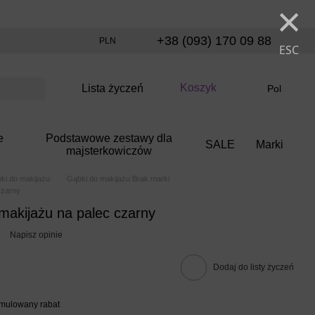
×
+38 (093) 170 09 88
PLN
ESC
Koszyk
Lista życzeń
Pol
e
Podstawowe zestawy dla
SALE
Marki
majsterkowiczów
ki do makijażu
Gąbki do makijażu Brak marki
czarny
makijażu na palec czarny
Napisz opinie
Dodaj do listy życzeń
umulowany rabat