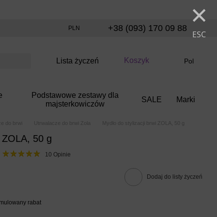
×
+38 (093) 170 09 88
PLN
ESC
Koszyk
Lista życzeń
Pol
e
Podstawowe zestawy dla
SALE
Marki
majsterkowiczów
e do brwi
Utrwalacze do brwi Zola
Mydło do stylizacji brwi ZOLA, 50 g
wi ZOLA, 50 g
10 Opinie
Dodaj do listy życzeń
umulowany rabat