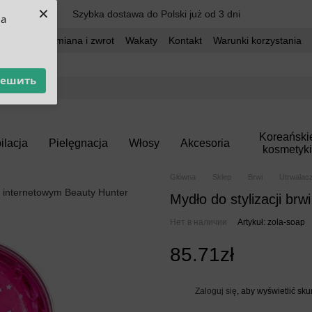
×
Szybka dostawa do Polski już od 3 dni
ua
dostawa
Wymiana i zwrot
Wakaty
Kontakt
Warunki korzystania
решить
Koreański
ilacja
Pielęgnacja
Włosy
Akcesoria
kosmetyki
Główna
Sklep
Brwi
Utrwalacz
Mydło do stylizacji br
Нет в наличии
Artykuł: zola-soap
85.71zł
Zaloguj się
, aby wyświetlić sk
%