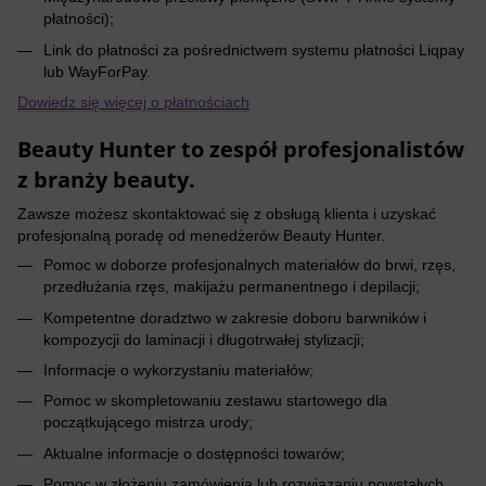
płatności);
Link do płatności za pośrednictwem systemu płatności Liqpay
lub WayForPay.
Dowiedz się więcej o płatnościach
Beauty Hunter to zespół profesjonalistów
z branży beauty.
Zawsze możesz skontaktować się z obsługą klienta i uzyskać
profesjonalną poradę od menedżerów Beauty Hunter.
Pomoc w doborze profesjonalnych materiałów do brwi, rzęs,
przedłużania rzęs, makijażu permanentnego i depilacji;
Kompetentne doradztwo w zakresie doboru barwników i
kompozycji do laminacji i długotrwałej stylizacji;
Informacje o wykorzystaniu materiałów;
Pomoc w skompletowaniu zestawu startowego dla
początkującego mistrza urody;
Aktualne informacje o dostępności towarów;
Pomoc w złożeniu zamówienia lub rozwiązaniu powstałych