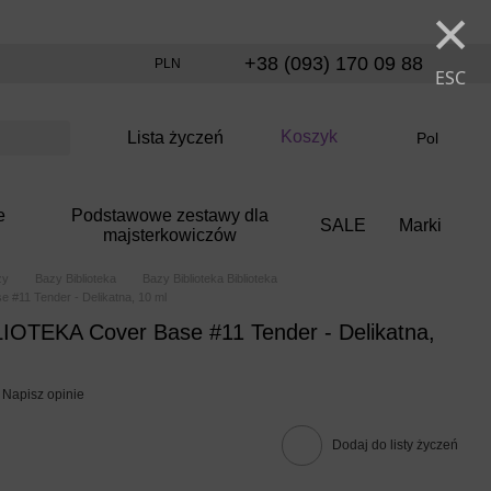
×
+38 (093) 170 09 88
PLN
ESC
Koszyk
Lista życzeń
Pol
e
Podstawowe zestawy dla
SALE
Marki
majsterkowiczów
zy
Bazy Biblioteka
Bazy Biblioteka Biblioteka
 #11 Tender - Delikatna, 10 ml
IOTEKA Cover Base #11 Tender - Delikatna,
Napisz opinie
Dodaj do listy życzeń