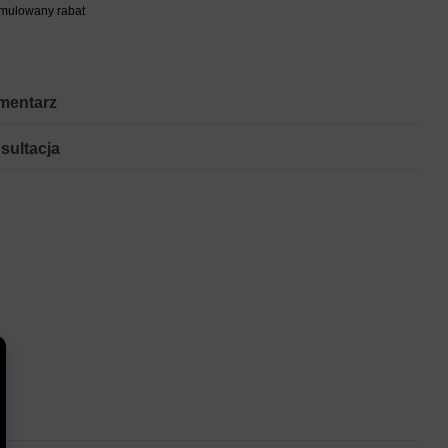
umulowany rabat
mentarz
sultacja