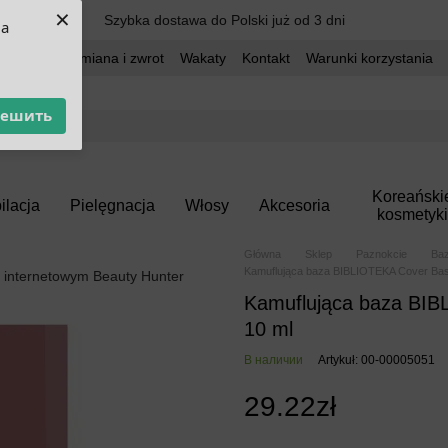
×
Szybka dostawa do Polski już od 3 dni
ua
dostawa
Wymiana i zwrot
Wakaty
Kontakt
Warunki korzystania
решить
Koreański
ilacja
Pielęgnacja
Włosy
Akcesoria
kosmetyki
Główna
Sklep
Paznokcie
Ba
Kamuflująca baza BIBLIOTEKA Cover Base
Kamuflująca baza BIBL
10 ml
В наличии
Artykuł: 00-00005051
29.22zł