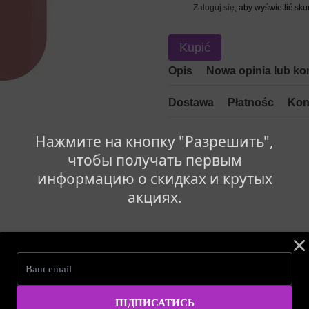
Zaloguj się
, aby wyświetlić sk
%
Kupić
Opis
Nowa opinia lub ko
Dostawa
Płatnośc
Kon
Нажмите на кнопку "Разрешить",
чтобы получать первым
информацию о скидках и крутых
акциях.