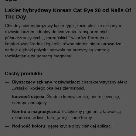
Lakier hybrydowy Korean Cat Eye 20 od Nails Of
The Day
Chłodny, ciemnobrązowy lakier typu „kocie oko” ze szklanym
rozświetlaczem, idealny do tworzenia transparentnych,
półprzezroczystych, „koreańskich” wzorów. Formuła o
komfortowej średniej lepkości równomiernie się rozprowadza,
nadaje głęboki połysk i pozwala na precyzyjną kontrolę
rozświetlenia za pomocą magnesu.
Cechy produktu
Błyszczący szklany rozświetlacz:
charakterystyczny efekt
„wstążki” kociego oka bez ziarnistości.
Łatwość użycia:
Średnia konsystencja, nie rozlewa się,
samopoziomujący.
Kontrola magnetyczna:
Elastyczny pigment z łatwością
układa się w linie, fale, „aurę” i inne formy.
Nośność koloru:
gęste krycie przy cienkiej aplikacji.