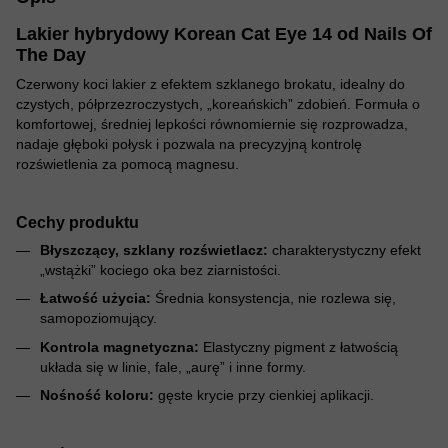
Lakier hybrydowy Korean Cat Eye 14 od Nails Of
The Day
Czerwony koci lakier z efektem szklanego brokatu, idealny do
czystych, półprzezroczystych, „koreańskich” zdobień. Formuła o
komfortowej, średniej lepkości równomiernie się rozprowadza,
nadaje głęboki połysk i pozwala na precyzyjną kontrolę
rozświetlenia za pomocą magnesu.
Cechy produktu
Błyszczący, szklany rozświetlacz:
charakterystyczny efekt
„wstążki” kociego oka bez ziarnistości.
Łatwość użycia:
Średnia konsystencja, nie rozlewa się,
samopoziomujący.
Kontrola magnetyczna:
Elastyczny pigment z łatwością
układa się w linie, fale, „aurę” i inne formy.
Nośność koloru:
gęste krycie przy cienkiej aplikacji.