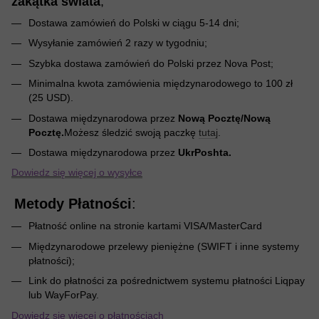
zakątka świata
;
Dostawa zamówień do Polski w ciągu 5-14 dni;
Wysyłanie zamówień 2 razy w tygodniu;
Szybka dostawa zamówień do Polski przez Nova Post;
Minimalna kwota zamówienia międzynarodowego to 100 zł
(25 USD).
Dostawa międzynarodowa przez
Nową Pocztę/Nową
Pocztę.
Możesz śledzić swoją paczkę
tutaj
.
Dostawa międzynarodowa przez
UkrPoshta.
Dowiedz się więcej o wysyłce
Metody Płatności
:
Płatność online na stronie kartami VISA/MasterCard
Międzynarodowe przelewy pieniężne (SWIFT i inne systemy
płatności);
Link do płatności za pośrednictwem systemu płatności Liqpay
lub WayForPay.
Dowiedz się więcej o płatnościach