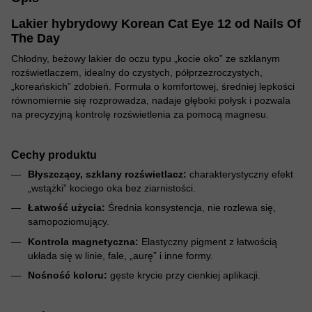
Lakier hybrydowy Korean Cat Eye 12 od Nails Of
The Day
Chłodny, beżowy lakier do oczu typu „kocie oko” ze szklanym
rozświetlaczem, idealny do czystych, półprzezroczystych,
„koreańskich” zdobień. Formuła o komfortowej, średniej lepkości
równomiernie się rozprowadza, nadaje głęboki połysk i pozwala
na precyzyjną kontrolę rozświetlenia za pomocą magnesu.
Cechy produktu
Błyszczący, szklany rozświetlacz:
charakterystyczny efekt
„wstążki” kociego oka bez ziarnistości.
Łatwość użycia:
Średnia konsystencja, nie rozlewa się,
samopoziomujący.
Kontrola magnetyczna:
Elastyczny pigment z łatwością
układa się w linie, fale, „aurę” i inne formy.
Nośność koloru:
gęste krycie przy cienkiej aplikacji.