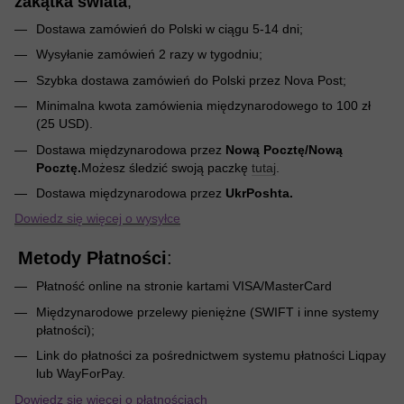
zakątka świata
;
Dostawa zamówień do Polski w ciągu 5-14 dni;
Wysyłanie zamówień 2 razy w tygodniu;
Szybka dostawa zamówień do Polski przez Nova Post;
Minimalna kwota zamówienia międzynarodowego to 100 zł
(25 USD).
Dostawa międzynarodowa przez
Nową Pocztę/Nową
Pocztę.
Możesz śledzić swoją paczkę
tutaj
.
Dostawa międzynarodowa przez
UkrPoshta.
Dowiedz się więcej o wysyłce
Metody Płatności
:
Płatność online na stronie kartami VISA/MasterCard
Międzynarodowe przelewy pieniężne (SWIFT i inne systemy
płatności);
Link do płatności za pośrednictwem systemu płatności Liqpay
lub WayForPay.
Dowiedz się więcej o płatnościach