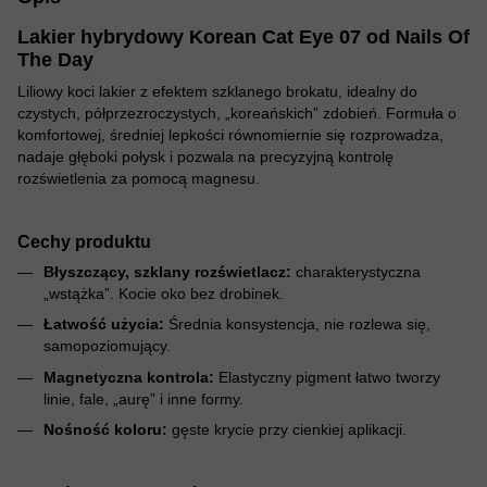
Lakier hybrydowy Korean Cat Eye 07 od Nails Of
The Day
Liliowy koci lakier z efektem szklanego brokatu, idealny do
czystych, półprzezroczystych, „koreańskich” zdobień. Formuła o
komfortowej, średniej lepkości równomiernie się rozprowadza,
nadaje głęboki połysk i pozwala na precyzyjną kontrolę
rozświetlenia za pomocą magnesu.
Cechy produktu
Błyszczący, szklany rozświetlacz:
charakterystyczna
„wstążka”. Kocie oko bez drobinek.
Łatwość użycia:
Średnia konsystencja, nie rozlewa się,
samopoziomujący.
Magnetyczna kontrola:
Elastyczny pigment łatwo tworzy
linie, fale, „aurę” i inne formy.
Nośność koloru:
gęste krycie przy cienkiej aplikacji.