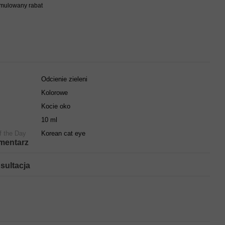
umulowany rabat
Odcienie zieleni
Kolorowe
Kocie oko
10 ml
f the Day
Korean cat eye
mentarz
sultacja