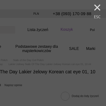
×
+38 (093) 170 09 88
PLN
ESC
Koszyk
Lista życzeń
Pol
e
Podstawowe zestawy dla
SALE
Marki
majsterkowiczów
 Polish
Nails of the Day Gel Polish
Day
Lakier żelowy Nails Of The Day Lakier żelowy Korean cat eye 01, 10 ml
 The Day Lakier żelowy Korean cat eye 01, 10
3
Napisz opinie
Dodaj do listy życzeń