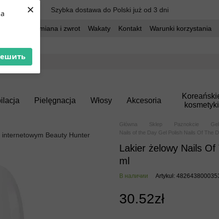
×
Szybka dostawa do Polski już od 3 dni
ua
dostawa
Wymiana i zwrot
Wakaty
Kontakt
Warunki korzystania
решить
Koreański
ilacja
Pielęgnacja
Włosy
Akcesoria
kosmetyki
Główna
Sklep
Paznokcie
Gel
Nails of the Day Gel Polish Nails Of The 
Lakier żelowy Nails Of
ml
В наличии
Artykuł: 482643800035
30.52zł