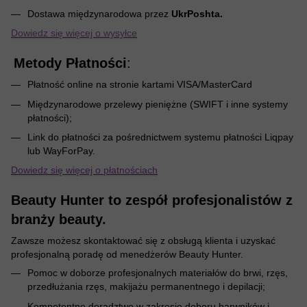
Dostawa międzynarodowa przez
UkrPoshta.
Dowiedz się więcej o wysyłce
Metody Płatności
:
Płatność online na stronie kartami VISA/MasterCard
Międzynarodowe przelewy pieniężne (SWIFT i inne systemy
płatności);
Link do płatności za pośrednictwem systemu płatności Liqpay
lub WayForPay.
Dowiedz się więcej o płatnościach
Beauty Hunter to zespół profesjonalistów z
branży beauty.
Zawsze możesz skontaktować się z obsługą klienta i uzyskać
profesjonalną poradę od menedżerów Beauty Hunter.
Pomoc w doborze profesjonalnych materiałów do brwi, rzęs,
przedłużania rzęs, makijażu permanentnego i depilacji;
Kompetentne doradztwo w zakresie doboru barwników i