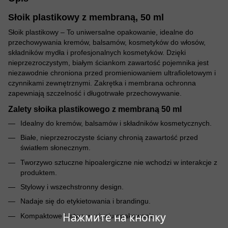
Słoik plastikowy z membraną, 50 ml
Słoik plastikowy – To uniwersalne opakowanie, idealne do
przechowywania kremów, balsamów, kosmetyków do włosów,
składników mydła i profesjonalnych kosmetyków. Dzięki
nieprzezroczystym, białym ściankom zawartość pojemnika jest
niezawodnie chroniona przed promieniowaniem ultrafioletowym i
czynnikami zewnętrznymi. Zakrętka i membrana ochronna
zapewniają szczelność i długotrwałe przechowywanie.
Zalety słoika plastikowego z membraną 50 ml
Idealny do kremów, balsamów i składników kosmetycznych.
Białe, nieprzezroczyste ściany chronią zawartość przed
światłem słonecznym.
Tworzywo sztuczne hipoalergiczne nie wchodzi w interakcje z
produktem.
Stylowy i wszechstronny design.
Nadaje się do etykietowania i brandingu.
Нажмите на кнопку
Kompaktowe i łatwe w użyciu opakowanie.