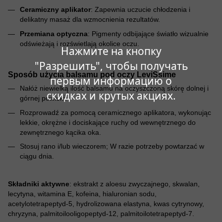
Ceramiczny aplikator
: Zapewnia uczucie chłodzenia i
delikatny masaż dla wzmocnienia rezultatów.
Przemiana optyczna
: Pigmenty odbijające światło wizualnie
odświeżają i rozświetlają okolice oczu.
Нажмите на кнопку
"Разрешить", чтобы получать
Sposób użycia balsamu pod oczy LeviSsime
первым информацию о
Nałóż niewielką ilość balsamu na oczyszczoną skórę dolnej i
скидках и крутых акциях.
górnej powieki.
Rozprowadź za pomocą ceramicznego aplikatora, wykonując
lekkie, okrężne i dociskające ruchy od wewnętrznego do
zewnętrznego kącika oka.
Stosuj rano i/lub wieczorem; W razie potrzeby powtarzać w
ciągu dnia.
Składniki aktywne
: ekstrakt z aloesu zwyczajnego, skwalan,
lecytyna, witamina E, kofeina, hialuronian sodu,
acetylotetrapeptyd-5, hydrolizowana elastyna, kwas cytrynowy,
chryzyna, palmitoilooligopeptyd-12, palmitoilotetrapeptyd-7.