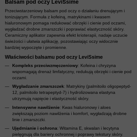
Balsam pod oczy LeviSsime
Przeciwstarzeniowy balsam pod oczy o działaniu drenującym i
tonizującym. Formuła z kofeiną, matrykinami i kwasem
hialuronowym pomaga redukować obrzęki i cienie pod oczami,
wygładzać drobne zmarszczki i poprawiać elastyczność skóry.
Ceramiczny aplikator zapewnia efekt krioterapii, nadaje uczucie
świeżości i ułatwia aplikację, pozostawiając oczy widocznie
bardziej wypoczęte i promienne.
Właściwości balsamu pod oczy LeviSsime
Kompleks przeciwzmęczeniowy
: Kofeina i chryzyna
wspomagają drenaż limfatyczny, redukują obrzęki i cienie pod
oczami.
Wygładzanie zmarszczek
: Matrykiny (palmitoilo oligopeptyd-
12, palmitoilo tetrapeptyd-7) i hydrolizowana elastyna
utrzymują napięcie i elastyczność skóry.
Intensywne nawilżenie
: Kwas hialuronowy i aloes
zwiększają poziom nawilżenia i komfort, wygładzają drobne
linie i zmarszczki.
Ujędrnianie i ochrona
: Witamina E, skwalan i lecytyna
pielęgnują dla bariery ochronnej i poprawy tekstury skóry.