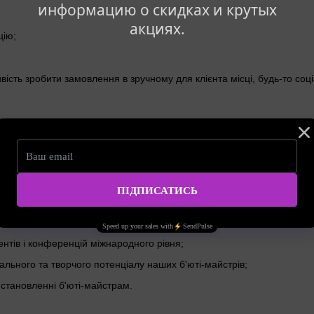
информацию о скидках и крутых
акциях.
цію;
вість зробити замовлення в зручному для клієнта місці, будь-то с
альна платформа для б'юті майстрів, проведення івентів і конференці
 LAB - вивести професії beauty індустрії на якісно новий рівень, 
рамотно розроблених програм навчання.
вентів і конференцій міжнародного рівня;
іального та творчого потенціалу наших б'юті-майстрів;
 становленні б'юті-майстрам.