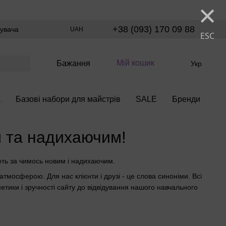
×
+38 (093) 170 09 88
тувача
UAH
ESC
Мій кошик
Бажання
Укр
а
Базові набори для майстрів
SALE
Бренди
м та надихаючим!
юють за чимось новим і надихаючим.
тмосферою. Для нас клієнти і друзі - це слова синоніми. Всі
метики і зручності сайту до відвідування нашого навчального