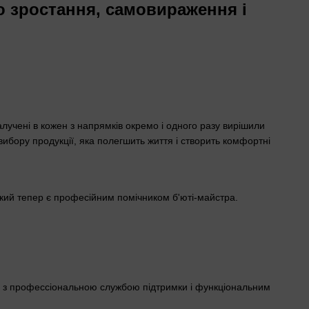
о зростання, самовираження і
 залучені в кожен з напрямків окремо і одного разу вирішили
 вибору продукції, яка полегшить життя і створить комфортні
 який тепер є професійним помічником б'юті-майстра.
ше з профессіональною службою підтримки і функціональним