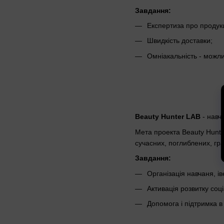
Завдання:
Експертиза про продук
Швидкість доставки;
Омніакальність - можли
Beauty Hunter LAB
- навч
Мета проекта Beauty Hunter
сучасних, поглиблених, г
Завдання:
Організація навчаня, і
Активація розвитку соц
Допомога і підтримка в