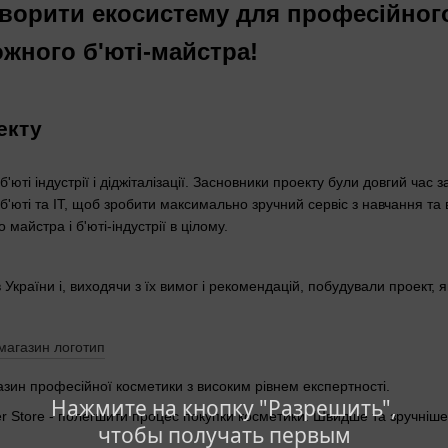
створити екосистему для професійног
ожного б'юті-майстра!
екту
б'юті індустрії і діджіталізації. Засновники проекту були довгий час
 б'юті та IT, щоб зробити максимально зручний сервіс з навчання та
майстра і б'юті-індустрії в цілому.
України і, виходячи з їх вимог і рекомендацій, побудували проект,
азин професійної косметики з високим рівнем експертності.
Нажмите на кнопку "Разрешить",
r Store - полегшити процес покупки косметики. Швидше та зручні
чтобы получать первым