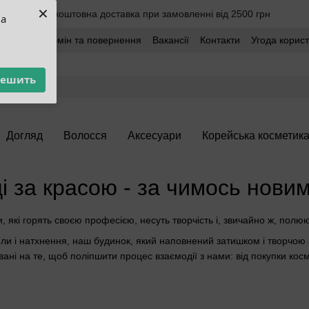
×
Безкоштовна доставка при замовленні від 2500 грн
ua
оставка
Обмін та повернення
Вакансії
Контакти
Угода корис
решить
Догляд
Волосся
Аксесуари
Корейська косметик
і за красою - за чимось нови
и, які горять своєю професією, несуть творчість і, звичайно ж, пол
или і натхнення, наш будинок, який наповнений затишком і творчою а
овані на те, щоб поліпшити процес взаємодії з нами: від покупки кос