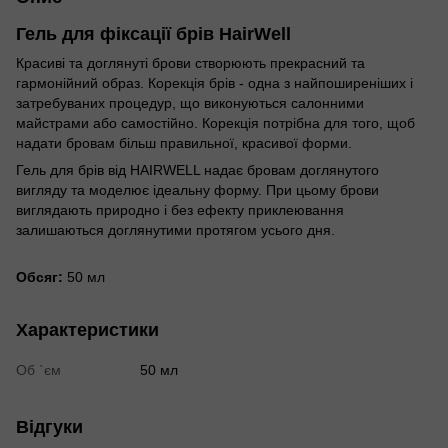
Гель для фіксації брів HairWell
Красиві та доглянуті брови створюють прекрасний та
гармонійний образ. Корекція брів - одна з найпоширеніших і
затребуваних процедур, що виконуються салонними
майстрами або самостійно. Корекція потрібна для того, щоб
надати бровам більш правильної, красивої форми.
Гель для брів від HAIRWELL надає бровам доглянутого
вигляду та моделює ідеальну форму. При цьому брови
виглядають природно і без ефекту приклеювання
залишаються доглянутими протягом усього дня.
Обсяг:
50 мл
Характеристики
Об `єм
50 мл
Відгуки