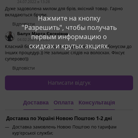
24.07.2022 в 13:28
Дуже задоволена милом для брів, якісний товар. Гарно
вкладаються брови.
Нажмите на кнопку
Відповісти
"Разрешить", чтобы получать
Балух Марта Євгенівна
первым информацию о
04.02.2021 в 23:05
скидках и крутых акциях.
Класний бонус моїм клієнтам. Дизайную брівки бонусом до
інших процедур.)) Не залишає слідів на волосках. Фіксує
суперово!))
Відповісти
Написати відгук
Доставка
Оплата
Консультація
Доставка по Україні Новою Поштою 1-2 дні
Доставка замовлень Новою Поштою по тарифам
кур'єрської служби;