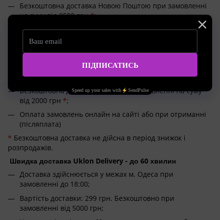
Безкоштовна доставка Новою Поштою при замовленні
на суму від 2500 грн
*
;
Оплата замовлень онлайн на сайті або при отриманні
(післяплата)
Доставка по Україні Meest 1-4 дні
Доставка замовлень Meest по тарифам
кур'єрської служби;
Безкоштовна доставка Meest при замовленні на суму
від 2000 грн
*
;
Оплата замовлень онлайн на сайті або при отриманні
(післяплата)
*
Безкоштовна доставка не дійсна в період знижок і
розпродажів.
Швидка доставка Uklon Delivery - до 60 хвилин
Доставка здійснюється у межах м. Одеса при
замовленні до 18:00;
Вартість доставки: 299 грн. Безкоштовно при
замовленні від 5000 грн;