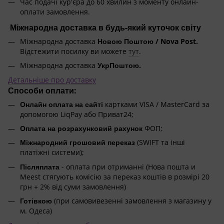
Час подачі кур'єра до 60 хвилин з моменту онлайн-
оплати замовлення.
Міжнародна доставка в будь-який куточок світу
Міжнародна доставка
Новою Поштою / Nova Post.
Відстежити посилку ви можете
тут
.
Міжнародна доставка
УкрПоштою.
Детальніше про доставку
Способи оплати:
Онлайн оплата на сайті
картками VISA / MasterCard за
допомогою LiqPay або Приват24;
Оплата на розрахунковий рахунок
ФОП;
Міжнародний грошовий переказ
(SWIFT та інші
платіжні системи);
Післяплата
- оплата при отриманні (Нова пошта и
Meest стягують комісію за переказ коштів в розмірі 20
грн + 2% від суми замовлення)
Готівкою
(при самовивезенні замовлення з магазину у
м. Одеса)