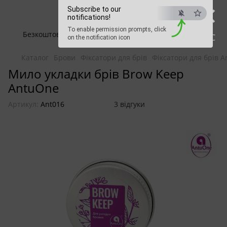
×
Beauty Hunter
Subscribe to our
notifications!
To enable permission prompts, click
Безкоштовна доставка при замовленні від 2500 грн
ESC
on the notification icon
Каталог
Брови
Фіксатори для брів
Фіксатори для брів 
Мило укладки брів Brow Keep
AntuOne
Артикул:
Ant016
3 відгуки