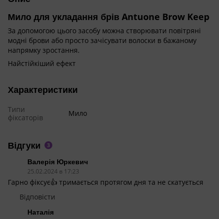
Мило для укладання брів Antuone Brow Keep
За допомогою цього засобу можна створювати повітряні
модні брови або просто зачісувати волоски в бажаному
напрямку зростання.
Найстійкіший ефект
Характеристики
Типи
Мило
фіксаторів
Відгуки
3
Валерія Юркевич
25.02.2024 в 17:23
Гарно фіксує👍 тримається протягом дня та не скатується
Відповісти
Наталія