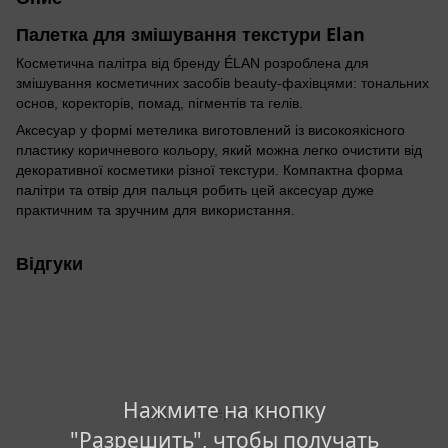
Палетка для змішування текстури Elan
Косметична палітра від бренду ÉLAN розроблена для
змішування косметичних засобів beauty-фахівцями: тональних
основ, коректорів, помад, пігментів та гелів.
Аксесуар у формі метелика виготовлений із високоякісного
пластику коричневого кольору, який можна легко очистити від
декоративної косметики різної текстури. Компактна форма
палітри та отвір для пальця робить цей аксесуар дуже
практичним та зручним для використання.
Відгуки
Нажмите на кнопку
Додайте перший відгук
"Разрешить", чтобы получать