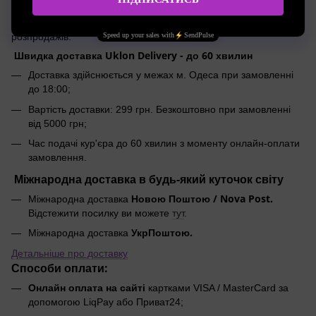
(післяплата)
*
Безкоштовна доставка не дійсна в період знижок і
розпродажів.
Швидка доставка Uklon Delivery - до 60 хвилин
Доставка здійснюється у межах м. Одеса при замовленні
до 18:00;
Вартість доставки: 299 грн. Безкоштовно при замовленні
від 5000 грн;
Час подачі кур'єра до 60 хвилин з моменту онлайн-оплати
замовлення.
Міжнародна доставка в будь-який куточок світу
Новою Поштою / Nova Post.
Міжнародна доставка
Відстежити посилку ви можете
тут
.
УкрПоштою.
Міжнародна доставка
Детальніше про доставку
Способи оплати:
Онлайн оплата на сайті
картками VISA / MasterCard за
допомогою LiqPay або Приват24;