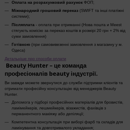
Оплата на розрахунковий рахунок
ФОП;
Міжнародний грошовий переказ
(SWIFT та інші платіжні
системи);
Післяплата
- оплата при отриманні (Нова пошта и Meest
стягують комісію за переказ коштів в розмірі 20 грн + 2% від
суми замовлення)
Готівкою
(при самовивезенні замовлення з магазину у м.
Одеса)
Детальніше про способи оплати
Beauty Hunter – це команда
професіоналів beauty індустрії.
Ви завжди можете звернутися до служби підтримки клієнтів та
отримати професійну консультацію від менеджерів Beauty
Hunter.
Допомога у підборі професійних матеріалів для бровистів,
ламімейкерів, лешмейкерів, візажистів, фахівців з
перманентного макіяжу або депіляції;
Компетентна консультація при виборі фарб та складів для
ламінування та довготривалого укладання;