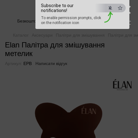
×
Beauty Hunter
Subscribe to our
notifications!
To enable permission prompts, click
Безкоштовна доставка при замовленні від 2500 грн
ESC
on the notification icon
Каталог
Аксесуари
Палітри для змішування
Палітри для з
Elan Палітра для змішування
метелик
Артикул:
EPB
Написати відгук