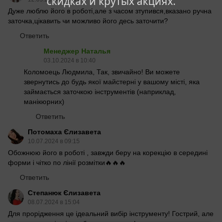
скидках и крутых акциях.
Дуже люблю його в роботі,але з часом зтупився,вказано ручна
заточка,цікавить чи можливо його десь заточити?
Ответить
Менеджер Наталья
03.10.2024 в 10:40
Коломоець Людмила, Так, звичайно! Ви можете
звернутись до будь якої майстерні у вашому місті, яка
займається заточкою інструментів (наприклад,
манікюрних)
Ответить
Потомаха Єлизавета
10.07.2024 в 09:15
Обожнюю його в роботі , завжди беру на корекцію в середині
форми і чітко по лінії розмітки🔥🔥🔥
Ответить
Степанюк Єлизавета
08.07.2024 в 15:04
Для прорідження це ідеальний вибір інструменту! Гострий, але