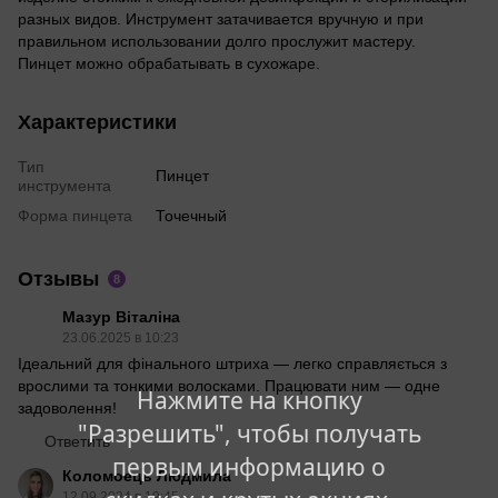
разных видов. Инструмент затачивается вручную и при
правильном использовании долго прослужит мастеру.
Пинцет можно обрабатывать в сухожаре.
Характеристики
Тип
Пинцет
инструмента
Форма пинцета
Точечный
Отзывы
8
Мазур Віталіна
23.06.2025 в 10:23
Ідеальний для фінального штриха — легко справляється з
врослими та тонкими волосками. Працювати ним — одне
Нажмите на кнопку
задоволення!
"Разрешить", чтобы получать
Ответить
первым информацию о
Коломоець Людмила
12.09.2024 в 19:45