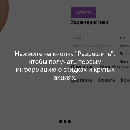
Купить
Характеристики
Объем
15г
Страна производитель
Украи
Нажмите на кнопку "Разрешить",
Назначение
Для с
чтобы получать первым
Типы фиксаторов
Воск
Описание
Новый отзыв
информацию о скидках и крутых
акциях.
Доставка
Оплата
Кон