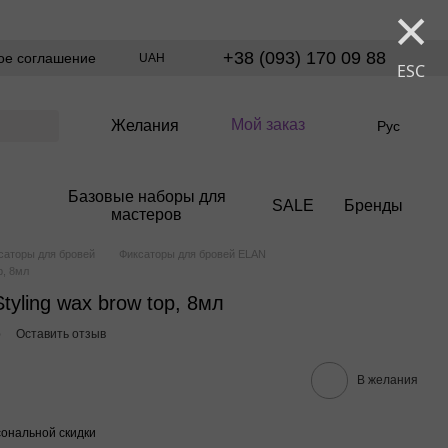
×
+38 (093) 170 09 88
ое соглашение
UAH
ESC
Мой заказ
Желания
Рус
Базовые наборы для
SALE
Бренды
мастеров
саторы для бровей
Фиксаторы для бровей ELAN
p, 8мл
tyling wax brow top, 8мл
p
Оставить отзыв
В желания
ональной скидки