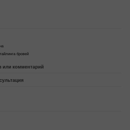
на
тайлинга бровей
 или комментарий
сультация