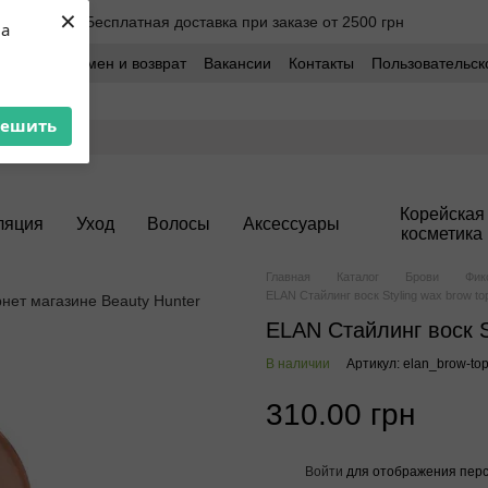
×
Бесплатная доставка при заказе от 2500 грн
ua
оставка
Обмен и возврат
Вакансии
Контакты
Пользовательск
решить
Корейская
ляция
Уход
Волосы
Аксессуары
косметика
Главная
Каталог
Брови
Фик
ELAN Стайлинг воск Styling wax brow to
ELAN Стайлинг воск S
В наличии
Артикул: elan_brow-to
310.00 грн
Войти
для отображения перс
%