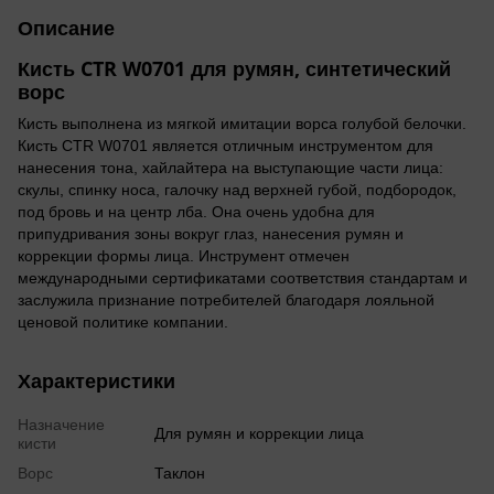
Описание
Кисть CTR W0701 для румян, синтетический
ворс
Кисть выполнена из мягкой имитации ворса голубой белочки.
Кисть CTR W0701 является отличным инструментом для
нанесения тона, хайлайтера на выступающие части лица:
скулы, спинку носа, галочку над верхней губой, подбородок,
под бровь и на центр лба. Она очень удобна для
припудривания зоны вокруг глаз, нанесения румян и
коррекции формы лица. Инструмент отмечен
международными сертификатами соответствия стандартам и
заслужила признание потребителей благодаря лояльной
ценовой политике компании.
Характеристики
Назначение
Для румян и коррекции лица
кисти
Ворс
Таклон