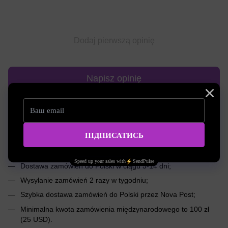
Dodaj pierwszą opinię
Napisz opinię
Dostawa
Płatnośc
Konsultacja
Międzynarodowa dostawa do dowolnego
zakątka świata
;
Dostawa zamówień do Polski w ciągu 5-14 dni;
Wysyłanie zamówień 2 razy w tygodniu;
Szybka dostawa zamówień do Polski przez Nova Post;
Minimalna kwota zamówienia międzynarodowego to 100 zł
(25 USD).