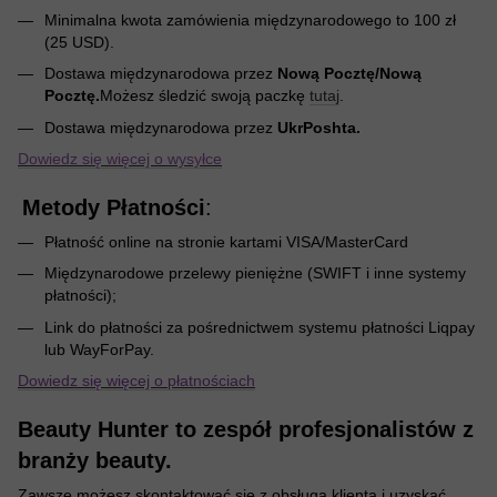
Minimalna kwota zamówienia międzynarodowego to 100 zł
(25 USD).
Dostawa międzynarodowa przez
Nową Pocztę/Nową
Pocztę.
Możesz śledzić swoją paczkę
tutaj
.
Dostawa międzynarodowa przez
UkrPoshta.
Dowiedz się więcej o wysyłce
Metody Płatności
:
Płatność online na stronie kartami VISA/MasterCard
Międzynarodowe przelewy pieniężne (SWIFT i inne systemy
płatności);
Link do płatności za pośrednictwem systemu płatności Liqpay
lub WayForPay.
Dowiedz się więcej o płatnościach
Beauty Hunter to zespół profesjonalistów z
branży beauty.
Zawsze możesz skontaktować się z obsługą klienta i uzyskać