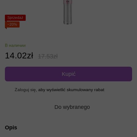
Sprzedaż
−20%
В наличии
14.02zł
17.53zł
Kupić
Zaloguj się
, aby wyświetlić skumulowany rabat
%
Do wybranego
Opis