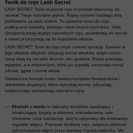
Tonik do rzęs Lash Secret
LASH SECRET Tonik na porost rzęs to produkt stworzony, by
ratować Twoje naturalne piękno. Rzęsy natywne każdego dnia
poddawane są wielu testom. To używanie tuszu do rzęs,
podkręcanie lokówką, ekologia i wiele innych czynników. Takie
obciążenia psują wygląd naturalnych rzęs, spowalniają ich wzrost,
a nawet przyczyniają się do wypadania włosów.
LASH SECRET Tonik do rzęs może zmienić sytuację. Zawarte w
jego składzie składniki aktywują wzrost włosków, dzięki czemu
rzęsy stają się nie tylko dłuższe, ale i grubsze. Rzęsy przestają
wypadać, a w miejsce tych, które już wypadły, zaczynają rosnąć
zdrowe, gęste i mocne włoski.
Odświeżona formuła toniku zawiera kompleks fitoekstraktów i
składników aktywnych, które stymulują wzrost, odżywiają,
nabłyszczają i wzmacniają naturalne rzęsy.
Ekstrakt z miodu
to naturalny kompleks nawilżający i
zmiękczający, bogaty w witaminy, mikroelementy, sole
mineralne i inne substancje. Jest to optymalny dla środowiska
regulator wilgoci. Poprawia strukturę rzęs, zwiększa zdolność
zatrzymywania wilgoci przez warstwę rogową naskórka. Ma