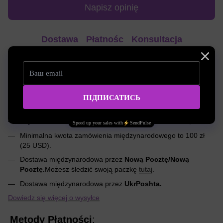
Napisz opinię
Dostawa
Płatnośc
Konsultacja
Międzynarodowa dostawa do dowolnego
zakątka świata
;
Dostawa zamówień do Polski w ciągu 5-14 dni;
Wysyłanie zamówień 2 razy w tygodniu;
Szybka dostawa zamówień do Polski przez Nova Post;
Minimalna kwota zamówienia międzynarodowego to 100 zł
(25 USD).
Dostawa międzynarodowa przez
Nową Pocztę/Nową
Pocztę.
Możesz śledzić swoją paczkę
tutaj
.
Dostawa międzynarodowa przez
UkrPoshta.
Dowiedz się więcej o wysyłce
Metody Płatności
: