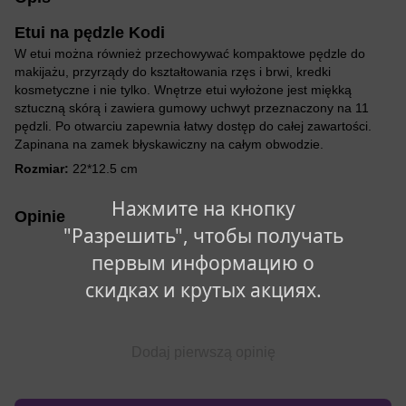
Etui na pędzle Kodi
W etui można również przechowywać kompaktowe pędzle do
makijażu, przyrządy do kształtowania rzęs i brwi, kredki
kosmetyczne i nie tylko. Wnętrze etui wyłożone jest miękką
sztuczną skórą i zawiera gumowy uchwyt przeznaczony na 11
pędzli. Po otwarciu zapewnia łatwy dostęp do całej zawartości.
Zapinana na zamek błyskawiczny na całym obwodzie.
Rozmiar:
22*12.5 cm
Нажмите на кнопку
Opinie
"Разрешить", чтобы получать
первым информацию о
скидках и крутых акциях.
Dodaj pierwszą opinię