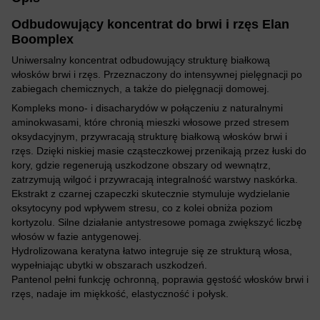
Odbudowujący koncentrat do brwi i rzęs Elan
Boomplex
Uniwersalny koncentrat odbudowujący strukturę białkową
włosków brwi i rzęs. Przeznaczony do intensywnej pielęgnacji po
zabiegach chemicznych, a także do pielęgnacji domowej.
Kompleks mono- i disacharydów w połączeniu z naturalnymi
aminokwasami, które chronią mieszki włosowe przed stresem
oksydacyjnym, przywracają strukturę białkową włosków brwi i
rzęs. Dzięki niskiej masie cząsteczkowej przenikają przez łuski do
kory, gdzie regenerują uszkodzone obszary od wewnątrz,
zatrzymują wilgoć i przywracają integralność warstwy naskórka.
Ekstrakt z czarnej czapeczki skutecznie stymuluje wydzielanie
oksytocyny pod wpływem stresu, co z kolei obniża poziom
kortyzolu. Silne działanie antystresowe pomaga zwiększyć liczbę
włosów w fazie antygenowej.
Hydrolizowana keratyna łatwo integruje się ze strukturą włosa,
wypełniając ubytki w obszarach uszkodzeń.
Pantenol pełni funkcję ochronną, poprawia gęstość włosków brwi i
rzęs, nadaje im miękkość, elastyczność i połysk.