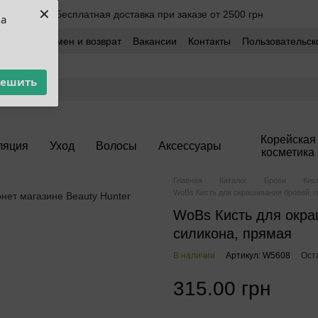
×
Бесплатная доставка при заказе от 2500 грн
ua
оставка
Обмен и возврат
Вакансии
Контакты
Пользовательск
решить
Корейская
ляция
Уход
Волосы
Аксессуары
косметика
Главная
Каталог
Брови
Кис
WoBs Кисть для окрашивания бровей, л
WoBs Кисть для окра
силикона, прямая
В наличии
Артикул: W5608
Ост
315.00 грн