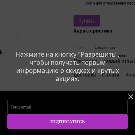
Войти
для отображения перс
%
Купить
Характеристики
Форма
Скошенная
Нажмите на кнопку "Разрешить",
Ворс
Синтетика, Таклон
чтобы получать первым
Описание
Новый отзыв
информацию о скидках и крутых
Доставка
Оплата
Кон
акциях.