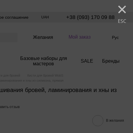
×
+38 (093) 170 09 88
ое соглашение
UAH
ESC
Мой заказ
Желания
Рус
Базовые наборы для
SALE
Бренды
мастеров
ти для бровей
Кисти для бровей WobS
аминирования и хны из силикона, прямая
шивания бровей, ламинирования и хны из
авить отзыв
В желания