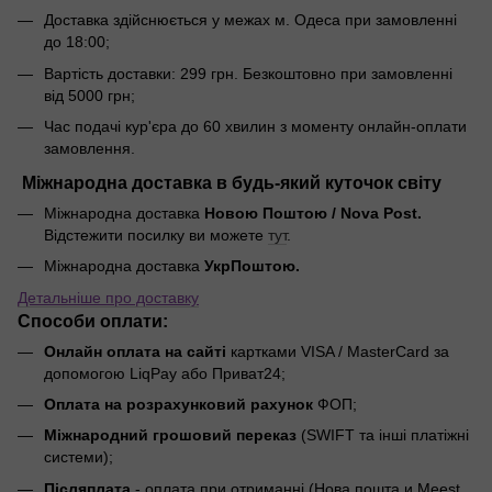
Доставка здійснюється у межах м. Одеса при замовленні
до 18:00;
Вартість доставки: 299 грн. Безкоштовно при замовленні
від 5000 грн;
Час подачі кур'єра до 60 хвилин з моменту онлайн-оплати
замовлення.
Міжнародна доставка в будь-який куточок світу
Міжнародна доставка
Новою Поштою / Nova Post.
Відстежити посилку ви можете
тут
.
Міжнародна доставка
УкрПоштою.
Детальніше про доставку
Способи оплати:
Онлайн оплата на сайті
картками VISA / MasterCard за
допомогою LiqPay або Приват24;
Оплата на розрахунковий рахунок
ФОП;
Міжнародний грошовий переказ
(SWIFT та інші платіжні
системи);
Післяплата
- оплата при отриманні (Нова пошта и Meest