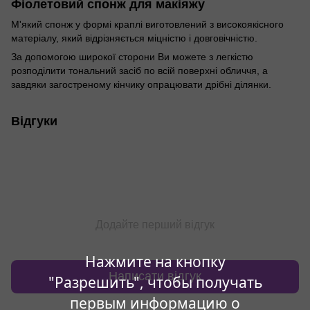
Фіолетовий спонж для макіяжу
М'який спонж у формі краплі виготовлений з високоякісного
матеріалу, який відрізняється міцністю і довговічністю.
За допомогою широкої сторони Ви можете з легкістю
розподілити тональний засіб по всій поверхні обличчя, а
завдяки загостреному кінчику опрацювати дрібні ділянки.
Відгуки
Додайте перший відгук
Нажмите на кнопку
Написати відгук
"Разрешить", чтобы получать
первым информацию о