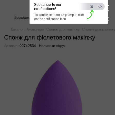
×
Subscribe to our
Beauty Hunter
notifications!
To enable permission prompts, click
Безкоштовна доставка при замовленні від 2500 грн
ESC
on the notification icon
Каталог
Аксесуари
Спонжі для макіяжу
Спонжі для макіяж
Спонж для фіолетового макіяжу
Артикул:
00742534
Написати відгук