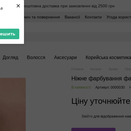
×
Безкоштовна доставка при замовленні від 2500 грн
ua
оставка
Обмін та повернення
Вакансії
Контакти
Угода корис
решить
Догляд
Волосся
Аксесуари
Корейська косметик
Головна
Каталог
Брови
При
Ніжне фарбування фа
В наявності
Артикул: 0000030
Н
Ціну уточнюйте
Ввійти
для відображення нак
%