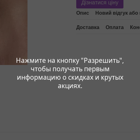
Дізнатися ціну
Опис
Новий відгук або
Доставка
Оплата
Кон
Нажмите на кнопку "Разрешить",
чтобы получать первым
информацию о скидках и крутых
акциях.