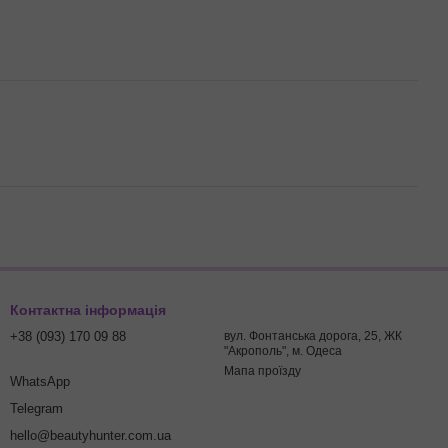
Контактна інформація
+38 (093) 170 09 88
вул. Фонтанська дорога, 25, ЖК
"Акрополь", м. Одеса
Мапа проїзду
WhatsApp
Telegram
hello@beautyhunter.com.ua