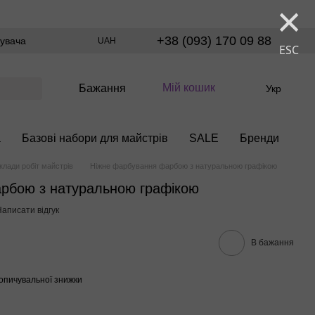
×
+38 (093) 170 09 88
тувача
UAH
ESC
Мій кошик
Бажання
Укр
а
Базові набори для майстрів
SALE
Бренди
клади робіт майстрів
Ніжне фарбування фарбою з натуральною графікою
рбою з натуральною графікою
аписати відгук
В бажання
опичувальної знижки