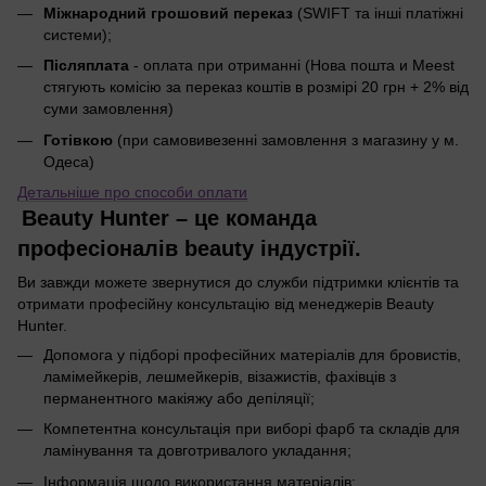
Міжнародний грошовий переказ
(SWIFT та інші платіжні
системи);
Післяплата
- оплата при отриманні (Нова пошта и Meest
стягують комісію за переказ коштів в розмірі 20 грн + 2% від
суми замовлення)
Готівкою
(при самовивезенні замовлення з магазину у м.
Одеса)
Детальніше про способи оплати
Beauty Hunter – це команда
професіоналів beauty індустрії.
Ви завжди можете звернутися до служби підтримки клієнтів та
отримати професійну консультацію від менеджерів Beauty
Hunter.
Допомога у підборі професійних матеріалів для бровистів,
ламімейкерів, лешмейкерів, візажистів, фахівців з
перманентного макіяжу або депіляції;
Компетентна консультація при виборі фарб та складів для
ламінування та довготривалого укладання;
Інформація щодо використання матеріалів;