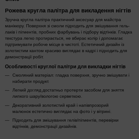
Рожева кругла палітра для викладення нігтів
Зручна кругла палітра практичний аксесуар для майстра
манікюру. Поверхня зі смоли підходить для змішування гель-
лаків і пігментів, пробних фарбувань і підбору відтінків. Гладка
текстура легко протирається, не вбирає колір і допомагає
підтримувати робоче місце в чистоті. Естетичний дизайн із
золотистим кантом красиво виглядає в кадрі і підходить для
демонстрації робіт.
Особливості круглої палітри для викладки нігтів
Смоляний матеріал: гладка поверхня, зручно змішувати і
набирати продукт.
Легкий догляд достатньо протерти засобом для зняття
липкого шару/вологою серветкою.
Декоративний золотистий край і напівпрозорий
малюнок естетично виглядає на фото і у вітрині.
Підходить для змішування гелів/пігментів, перевірки
відтінків, демонстрації дизайнів.