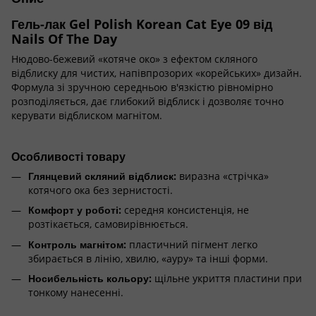
Гель-лак Gel Polish Korean Cat Eye 09 від
Nails Of The Day
Нюдово-бежевий «котяче око» з ефектом скляного
відблиску для чистих, напівпрозорих «корейських» дизайн.
Формула зі зручною середньою в'язкістю рівномірно
розподіляється, дає глибокий відблиск і дозволяє точно
керувати відблиском магнітом.
Особливості товару
Глянцевий скляний відблиск:
виразна «стрічка»
котячого ока без зернистості.
Комфорт у роботі:
середня консистенція, не
розтікається, самовирівнюється.
Контроль магнітом:
пластичний пігмент легко
збирається в лінію, хвилю, «ауру» та інші форми.
Носибельність кольору:
щільне укриття пластини при
тонкому нанесенні.