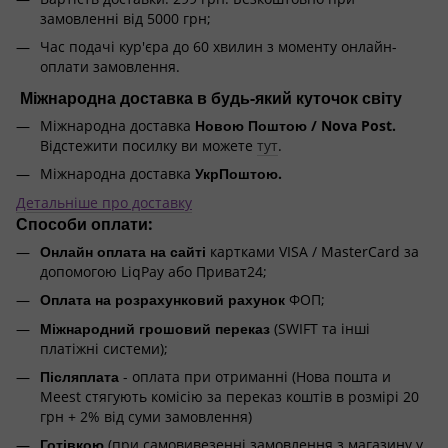
замовленні від 5000 грн;
Час подачі кур'єра до 60 хвилин з моменту онлайн-
оплати замовлення.
Міжнародна доставка в будь-який куточок світу
Міжнародна доставка
Новою Поштою / Nova Post.
Відстежити посилку ви можете
тут
.
Міжнародна доставка
УкрПоштою.
Детальніше про доставку
Способи оплати:
Онлайн оплата на сайті
картками VISA / MasterCard за
допомогою LiqPay або Приват24;
Оплата на розрахунковий рахунок
ФОП;
Міжнародний грошовий переказ
(SWIFT та інші
платіжні системи);
Післяплата
- оплата при отриманні (Нова пошта и
Meest стягують комісію за переказ коштів в розмірі 20
грн + 2% від суми замовлення)
Готівкою
(при самовивезенні замовлення з магазину у