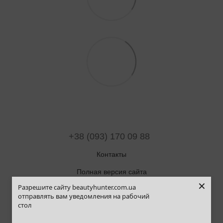
+38 (093) 170 09 88
Контакты
Полная версия сайта
×
Разрешите сайту beautyhunter.com.ua
Карта сайта
отправлять вам уведомления на рабочий
стол
© 2019-2025 Beauty Hunter
Рус
Укр
Eng
Pol