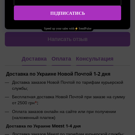
Добавьте первый отзыв
Написать отзыв
Доставка
Оплата
Консультация
Доставка по Украине Новой Почтой 1-2 дня
Доставка заказов Новой Почтой по тарифам курьерской
службы;
Бесплатная доставка Новой Почтой при заказе на сумму
*
;
от 2500 грн
Оплата заказов онлайн на сайте или при получении
(наложенный платеж)
Доставка по Украине Meest 1-4 дня
Доставка заказов Meest по тарифам курьерской службы;