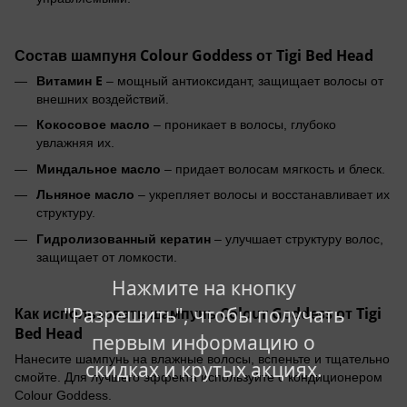
Состав шампуня Colour Goddess от Tigi Bed Head
Витамин E
– мощный антиоксидант, защищает волосы от
внешних воздействий.
Кокосовое масло
– проникает в волосы, глубоко
увлажняя их.
Миндальное масло
– придает волосам мягкость и блеск.
Льняное масло
– укрепляет волосы и восстанавливает их
структуру.
Гидролизованный кератин
– улучшает структуру волос,
защищает от ломкости.
Нажмите на кнопку
"Разрешить", чтобы получать
Как использовать шампунь Colour Goddess от Tigi
Bed Head
первым информацию о
Нанесите шампунь на влажные волосы, вспеньте и тщательно
скидках и крутых акциях.
смойте. Для лучшего эффекта используйте с кондиционером
Colour Goddess.